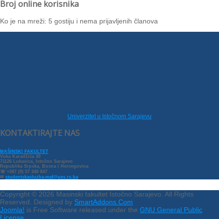
Broj online korisnika
Ko je na mreži: 5 gostiju i nema prijavljenih članova
Univerzitet u Istočnom Sarajevu
KONTAKTIRAJTE NAS
MAŠINSKI FAKULTET
Vuka Karadžića 30
71126 Lukavica, Istočno Sarajevo
Republika Srpska, Bosna i Hercegovina
☏ +387 (0) 57 340 847
✉
studentskasluzba-maf@ues.rs.ba
Copyright © 2026 Masinski fakultet Istočno Sarajevo. All Rights
Reserved. Designed by
SmartAddons.Com
Joomla!
is Free Software released under the
GNU General Public
License.