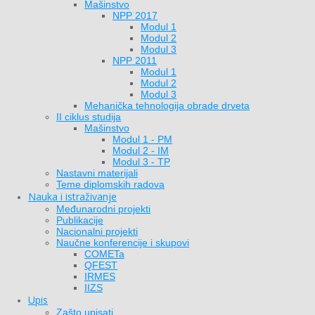
Mašinstvo
NPP 2017
Modul 1
Modul 2
Modul 3
NPP 2011
Modul 1
Modul 2
Modul 3
Mehanička tehnologija obrade drveta
II ciklus studija
Mašinstvo
Modul 1 - PM
Modul 2 - IM
Modul 3 - TP
Nastavni materijali
Teme diplomskih radova
Nauka i istraživanje
Međunarodni projekti
Publikacije
Nacionalni projekti
Naučne konferencije i skupovi
COMETa
QFEST
IRMES
IIZS
Upis
Zašto upisati