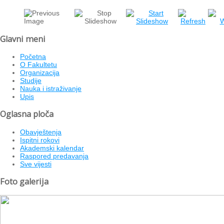
Glavni meni
Početna
O Fakultetu
Organizacija
Studije
Nauka i istraživanje
Upis
Oglasna ploča
Obavještenja
Ispitni rokovi
Akademski kalendar
Raspored predavanja
Sve vijesti
Foto galerija