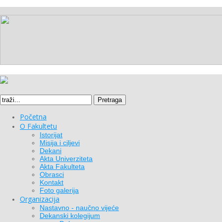
Pretraga
Početna
O Fakultetu
Istorijat
Misija i ciljevi
Dekani
Akta Univerziteta
Akta Fakulteta
Obrasci
Kontakt
Foto galerija
Organizacija
Nastavno - naučno vijeće
Dekanski kolegijum