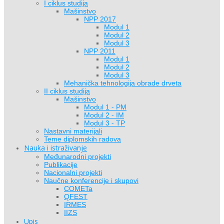
I ciklus studija
Mašinstvo
NPP 2017
Modul 1
Modul 2
Modul 3
NPP 2011
Modul 1
Modul 2
Modul 3
Mehanička tehnologija obrade drveta
II ciklus studija
Mašinstvo
Modul 1 - PM
Modul 2 - IM
Modul 3 - TP
Nastavni materijali
Teme diplomskih radova
Nauka i istraživanje
Međunarodni projekti
Publikacije
Nacionalni projekti
Naučne konferencije i skupovi
COMETa
QFEST
IRMES
IIZS
Upis