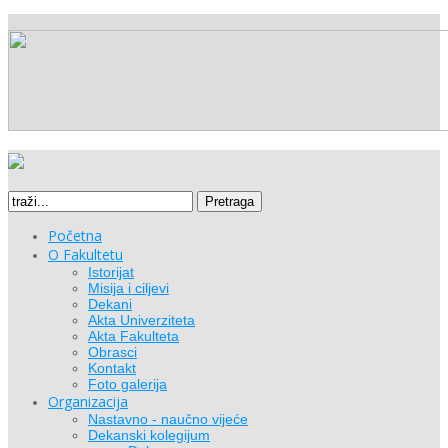
Pretraga
Početna
O Fakultetu
Istorijat
Misija i ciljevi
Dekani
Akta Univerziteta
Akta Fakulteta
Obrasci
Kontakt
Foto galerija
Organizacija
Nastavno - naučno vijeće
Dekanski kolegijum