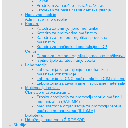
Dekan
Prodekan za naučno - istraživački rad
Prodekan za nastavu i studentska pitanja
Nastavno osoblje
Administrativno osoblje
Katedre
Katedra za primijenjenu mehaniku
Katedra za proizvodno mašinstvo
Katedra za termoenergetiku i procesno
mašinstvo
Katedra za mašinske konstrukcije i IDP
Centri
Centar za termoenergetiku i procesno mašinstvo
Ispitno tijelo za atestiranje vozila
Laboratorije
Laboratorija za primijenjenu mehaniku i
mašinske konstrukcije
Laboratorija za CNC mašine alatke i CIM sisteme
Laboratorija za zavarivanje i ispitivanje materijala
Multimedijalna sala
Članstvo u asocijacijama
Srpska asocijacija za promociju teorije mašine i
mehanizama (SAToMM)
Međunarodna organizacija za promociju teorija
mašina i mehanizama (IFToMM)
Biblioteka
Udruženje studenata ŽIROSKOP
Studije