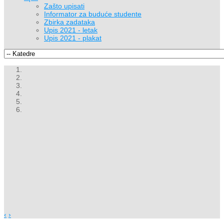
Zašto upisati
Informator za buduće studente
Zbirka zadataka
Upis 2021 - letak
Upis 2021 - plakat
‹
›