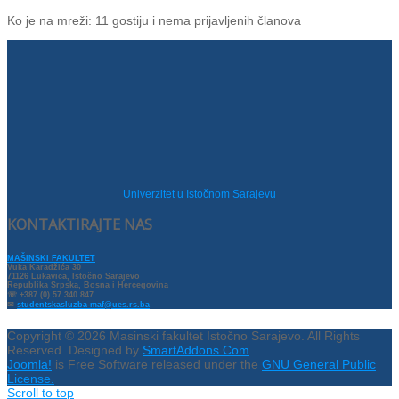
Ko je na mreži: 11 gostiju i nema prijavljenih članova
Univerzitet u Istočnom Sarajevu
KONTAKTIRAJTE NAS
MAŠINSKI FAKULTET
Vuka Karadžića 30
71126 Lukavica, Istočno Sarajevo
Republika Srpska, Bosna i Hercegovina
☏ +387 (0) 57 340 847
✉
studentskasluzba-maf@ues.rs.ba
Copyright © 2026 Masinski fakultet Istočno Sarajevo. All Rights
Reserved. Designed by
SmartAddons.Com
Joomla!
is Free Software released under the
GNU General Public
License.
Scroll to top