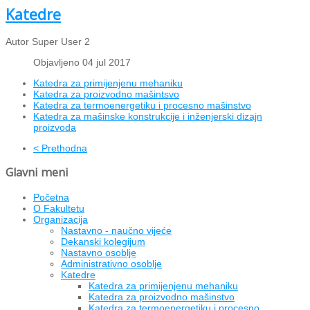
Katedre
Autor Super User 2
Objavljeno 04 jul 2017
Katedra za primijenjenu mehaniku
Katedra za proizvodno mašintsvo
Katedra za termoenergetiku i procesno mašinstvo
Katedra za mašinske konstrukcije i inženjerski dizajn
proizvoda
< Prethodna
Glavni meni
Početna
O Fakultetu
Organizacija
Nastavno - naučno vijeće
Dekanski kolegijum
Nastavno osoblje
Administrativno osoblje
Katedre
Katedra za primijenjenu mehaniku
Katedra za proizvodno mašinstvo
Katedra za termoenergetiku i procesno