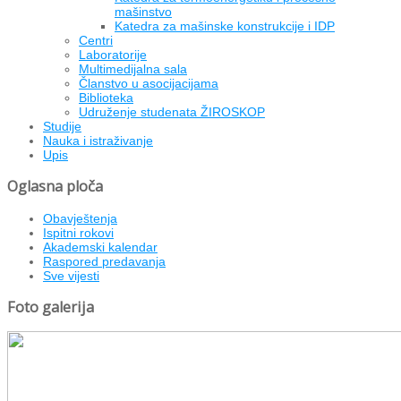
mašinstvo
Katedra za mašinske konstrukcije i IDP
Centri
Laboratorije
Multimedijalna sala
Članstvo u asocijacijama
Biblioteka
Udruženje studenata ŽIROSKOP
Studije
Nauka i istraživanje
Upis
Oglasna ploča
Obavještenja
Ispitni rokovi
Akademski kalendar
Raspored predavanja
Sve vijesti
Foto galerija