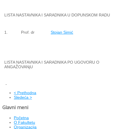
LISTA NASTAVNIKA I SARADNIKA U DOPUNSKOM RADU
1.
Prof. dr
Stojan Simić
LISTA NASTAVNIKA I SARADNIKA PO UGOVORU O
ANGAŽOVANjU
-
< Prethodna
Sledeća >
Glavni meni
Početna
O Fakultetu
Organizacija