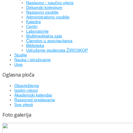
Nastavno - naučno vijeće
Dekanski kolegijum
Nastavno osoblje
Administrativno osoblje
Katedre
Centri
Laboratorije
Multimedijalna sala
Članstvo u asocijacijama
Biblioteka
Udruženje studenata ŽIROSKOP
Studije
Nauka i istraživanje
Upis
Oglasna ploča
Obavještenja
Ispitni rokovi
Akademski kalendar
Raspored predavanja
Sve vijesti
Foto galerija