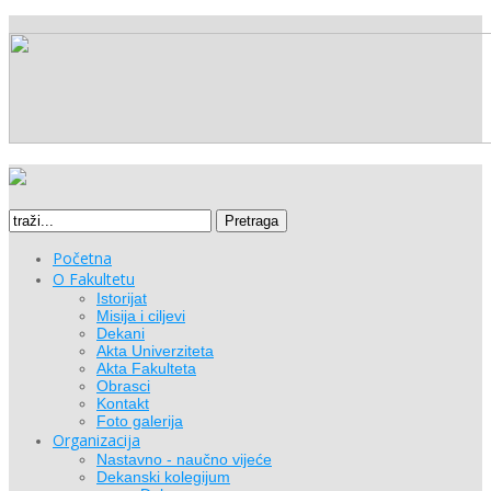
Pretraga
Početna
O Fakultetu
Istorijat
Misija i ciljevi
Dekani
Akta Univerziteta
Akta Fakulteta
Obrasci
Kontakt
Foto galerija
Organizacija
Nastavno - naučno vijeće
Dekanski kolegijum