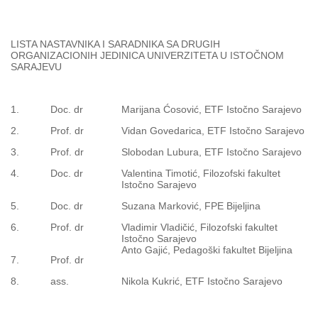
LISTA NASTAVNIKA I SARADNIKA SA DRUGIH
ORGANIZACIONIH JEDINICA UNIVERZITETA U ISTOČNOM
SARAJEVU
1.
Doc. dr
Marijana Ćosović, ETF Istočno Sarajevo
2.
Prof. dr
Vidan Govedarica, ETF Istočno Sarajevo
3.
Prof. dr
Slobodan Lubura, ETF Istočno Sarajevo
4.
Doc. dr
Valentina Timotić, Filozofski fakultet
Istočno Sarajevo
5.
Doc. dr
Suzana Marković, FPE Bijeljina
6.
Prof. dr
Vladimir Vladičić, Filozofski fakultet
Istočno Sarajevo
Anto Gajić, Pedagoški fakultet Bijeljina
7.
Prof. dr
8.
ass.
Nikola Kukrić, ETF Istočno Sarajevo