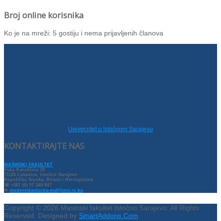
Broj online korisnika
Ko je na mreži: 5 gostiju i nema prijavljenih članova
Univerzitet u Istočnom Sarajevu
KONTAKTIRAJTE NAS
MAŠINSKI FAKULTET
Vuka Karadžića 30
71126 Lukavica, Istočno Sarajevo
Republika Srpska, Bosna i Hercegovina
☏ +387 (0) 57 340 847
✉
studentskasluzba-maf@ues.rs.ba
Copyright © 2026 Masinski fakultet Istočno Sarajevo. All Rights
Reserved. Designed by
SmartAddons.Com