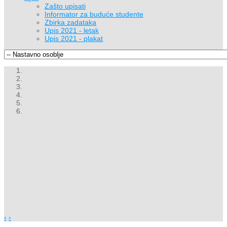
Zašto upisati
Informator za buduće studente
Zbirka zadataka
Upis 2021 - letak
Upis 2021 - plakat
‹
›