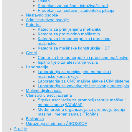
Dekan
Prodekan za naučno - istraživački rad
Prodekan za nastavu i studentska pitanja
Nastavno osoblje
Administrativno osoblje
Katedre
Katedra za primijenjenu mehaniku
Katedra za proizvodno mašinstvo
Katedra za termoenergetiku i procesno
mašinstvo
Katedra za mašinske konstrukcije i IDP
Centri
Centar za termoenergetiku i procesno mašinstvo
Ispitno tijelo za atestiranje vozila
Laboratorije
Laboratorija za primijenjenu mehaniku i
mašinske konstrukcije
Laboratorija za CNC mašine alatke i CIM sisteme
Laboratorija za zavarivanje i ispitivanje materijala
Multimedijalna sala
Članstvo u asocijacijama
Srpska asocijacija za promociju teorije mašine i
mehanizama (SAToMM)
Međunarodna organizacija za promociju teorija
mašina i mehanizama (IFToMM)
Biblioteka
Udruženje studenata ŽIROSKOP
Studije