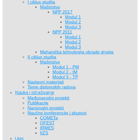
I ciklus studija
Mašinstvo
NPP 2017
Modul 1
Modul 2
Modul 3
NPP 2011
Modul 1
Modul 2
Modul 3
Mehanička tehnologija obrade drveta
II ciklus studija
Mašinstvo
Modul 1 - PM
Modul 2 - IM
Modul 3 - TP
Nastavni materijali
Teme diplomskih radova
Nauka i istraživanje
Međunarodni projekti
Publikacije
Nacionalni projekti
Naučne konferencije i skupovi
COMETa
QFEST
IRMES
IIZS
Upis