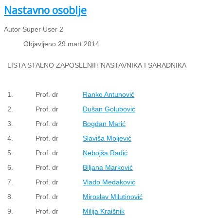
Nastavno osoblje
Autor Super User 2
Objavljeno 29 mart 2014
LISTA STALNO ZAPOSLENIH NASTAVNIKA
I SARADNIKA
1.
Prof. dr
Ranko Antunović
2.
Prof. dr
Dušan Golubović
3.
Prof. dr
Bogdan Marić
4.
Prof. dr
Slaviša Moljević
5.
Prof. dr
Nebojša Radić
6.
Prof. dr
Biljana Marković
7.
Prof. dr
Vlado Medaković
8.
Prof. dr
Miroslav Milutinović
9.
Prof. dr
Milija Kraišnik