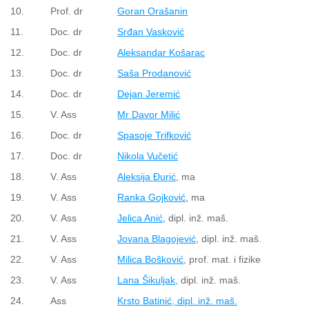
10.
Prof. dr
Goran Orašanin
11.
Doc. dr
Srđan Vasković
12.
Doc. dr
Aleksandar Košarac
13.
Doc. dr
Saša Prodanović
14.
Doc. dr
Dejan Jeremić
15.
V. Ass
Mr Davor Milić
16.
Doc. dr
Spasoje Trifković
17.
Doc. dr
Nikola Vučetić
18.
V. Ass
Aleksija Đurić
, ma
19.
V. Ass
Ranka Gojković
, ma
20.
V. Ass
Jelica Anić
, dipl. inž. maš.
21.
V. Ass
Jovana Blagojević
, dipl. inž. maš.
22.
V. Ass
Milica Bošković
, prof. mat. i fizike
23.
V. Ass
Lana Šikuljak,
dipl. inž. maš.
24.
Ass
Krsto Batinić, dipl. inž. maš.