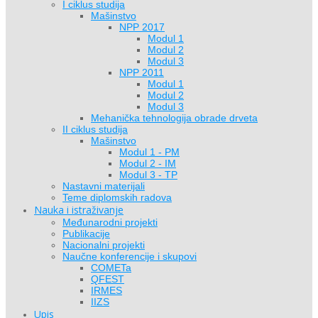
I ciklus studija
Mašinstvo
NPP 2017
Modul 1
Modul 2
Modul 3
NPP 2011
Modul 1
Modul 2
Modul 3
Mehanička tehnologija obrade drveta
II ciklus studija
Mašinstvo
Modul 1 - PM
Modul 2 - IM
Modul 3 - TP
Nastavni materijali
Teme diplomskih radova
Nauka i istraživanje
Međunarodni projekti
Publikacije
Nacionalni projekti
Naučne konferencije i skupovi
COMETa
QFEST
IRMES
IIZS
Upis