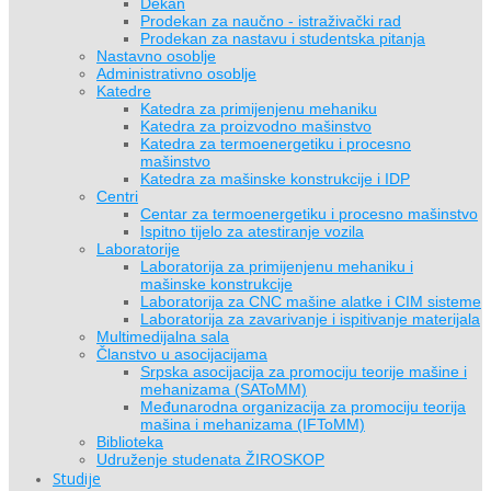
Dekan
Prodekan za naučno - istraživački rad
Prodekan za nastavu i studentska pitanja
Nastavno osoblje
Administrativno osoblje
Katedre
Katedra za primijenjenu mehaniku
Katedra za proizvodno mašinstvo
Katedra za termoenergetiku i procesno
mašinstvo
Katedra za mašinske konstrukcije i IDP
Centri
Centar za termoenergetiku i procesno mašinstvo
Ispitno tijelo za atestiranje vozila
Laboratorije
Laboratorija za primijenjenu mehaniku i
mašinske konstrukcije
Laboratorija za CNC mašine alatke i CIM sisteme
Laboratorija za zavarivanje i ispitivanje materijala
Multimedijalna sala
Članstvo u asocijacijama
Srpska asocijacija za promociju teorije mašine i
mehanizama (SAToMM)
Međunarodna organizacija za promociju teorija
mašina i mehanizama (IFToMM)
Biblioteka
Udruženje studenata ŽIROSKOP
Studije