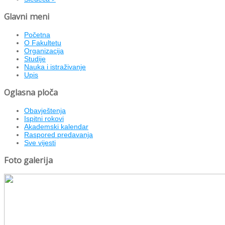
Glavni meni
Početna
O Fakultetu
Organizacija
Studije
Nauka i istraživanje
Upis
Oglasna ploča
Obavještenja
Ispitni rokovi
Akademski kalendar
Raspored predavanja
Sve vijesti
Foto galerija