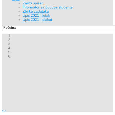
Zašto upisati
Informator za buduće studente
Zbirka zadataka
Upis 2021 - letak
Upis 2021 - plakat
‹
›