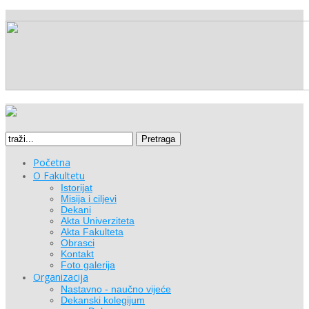
Pretraga
Početna
O Fakultetu
Istorijat
Misija i ciljevi
Dekani
Akta Univerziteta
Akta Fakulteta
Obrasci
Kontakt
Foto galerija
Organizacija
Nastavno - naučno vijeće
Dekanski kolegijum