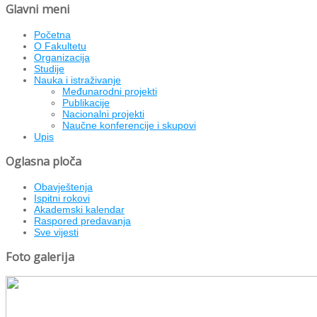
Glavni meni
Početna
O Fakultetu
Organizacija
Studije
Nauka i istraživanje
Međunarodni projekti
Publikacije
Nacionalni projekti
Naučne konferencije i skupovi
Upis
Oglasna ploča
Obavještenja
Ispitni rokovi
Akademski kalendar
Raspored predavanja
Sve vijesti
Foto galerija