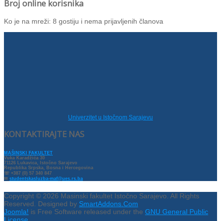
Broj online korisnika
Ko je na mreži: 8 gostiju i nema prijavljenih članova
Univerzitet u Istočnom Sarajevu
KONTAKTIRAJTE NAS
MAŠINSKI FAKULTET
Vuka Karadžića 30
71126 Lukavica, Istočno Sarajevo
Republika Srpska, Bosna i Hercegovina
☏ +387 (0) 57 340 847
✉
studentskasluzba-maf@ues.rs.ba
Copyright © 2026 Masinski fakultet Istočno Sarajevo. All Rights
Reserved. Designed by
SmartAddons.Com
Joomla!
is Free Software released under the
GNU General Public
License.