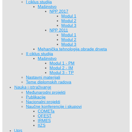
I ciklus studija
Mašinstvo
NPP 2017
Modul 1
Modul 2
Modul 3
NPP 2011
Modul 1
Modul 2
Modul 3
Mehanička tehnologija obrade drveta
II ciklus studija
Mašinstvo
Modul 1 - PM
Modul 2 - IM
Modul 3 - TP
Nastavni materijali
Teme diplomskih radova
Nauka i istraživanje
Međunarodni projekti
Publikacije
Nacionalni projekti
Naučne konferencije i skupovi
COMETa
QFEST
IRMES
IIZS
Upis