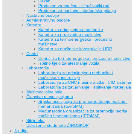
Dekan
Prodekan za naučno - istraživački rad
Prodekan za nastavu i studentska pitanja
Nastavno osoblje
Administrativno osoblje
Katedre
Katedra za primijenjenu mehaniku
Katedra za proizvodno mašinstvo
Katedra za termoenergetiku i procesno
mašinstvo
Katedra za mašinske konstrukcije i IDP
Centri
Centar za termoenergetiku i procesno mašinstvo
Ispitno tijelo za atestiranje vozila
Laboratorije
Laboratorija za primijenjenu mehaniku i
mašinske konstrukcije
Laboratorija za CNC mašine alatke i CIM sisteme
Laboratorija za zavarivanje i ispitivanje materijala
Multimedijalna sala
Članstvo u asocijacijama
Srpska asocijacija za promociju teorije mašine i
mehanizama (SAToMM)
Međunarodna organizacija za promociju teorija
mašina i mehanizama (IFToMM)
Biblioteka
Udruženje studenata ŽIROSKOP
Studije