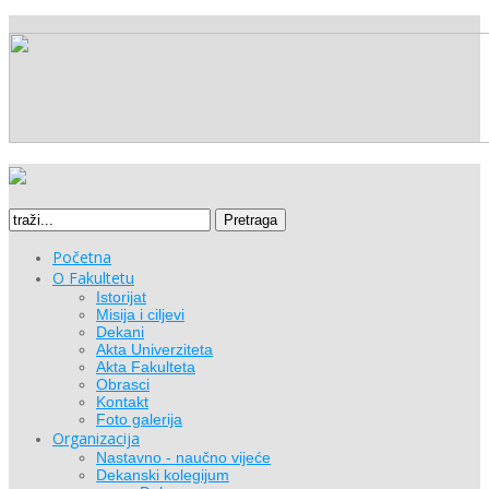
Pretraga
Početna
O Fakultetu
Istorijat
Misija i ciljevi
Dekani
Akta Univerziteta
Akta Fakulteta
Obrasci
Kontakt
Foto galerija
Organizacija
Nastavno - naučno vijeće
Dekanski kolegijum