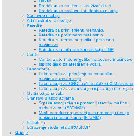
Dekan
Prodekan za naučno - istraživački rad
Prodekan za nastavu i studentska pitanja
Nastavno osoblje
Administrativno osoblje
Katedre
Katedra za primijenjenu mehaniku
Katedra za proizvodno mašinstvo
Katedra za termoenergetiku i procesno
mašinstvo
Katedra za mašinske konstrukcije i IDP
Centri
Centar za termoenergetiku i procesno mašinstvo
Ispitno tijelo za atestiranje vozila
Laboratorije
Laboratorija za primijenjenu mehaniku i
mašinske konstrukcije
Laboratorija za CNC mašine alatke i CIM sisteme
Laboratorija za zavarivanje i ispitivanje materijala
Multimedijalna sala
Članstvo u asocijacijama
Srpska asocijacija za promociju teorije mašine i
mehanizama (SAToMM)
Međunarodna organizacija za promociju teorija
mašina i mehanizama (IFToMM)
Biblioteka
Udruženje studenata ŽIROSKOP
Studije