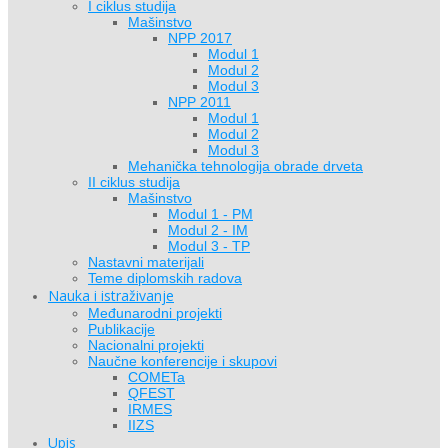
I ciklus studija
Mašinstvo
NPP 2017
Modul 1
Modul 2
Modul 3
NPP 2011
Modul 1
Modul 2
Modul 3
Mehanička tehnologija obrade drveta
II ciklus studija
Mašinstvo
Modul 1 - PM
Modul 2 - IM
Modul 3 - TP
Nastavni materijali
Teme diplomskih radova
Nauka i istraživanje
Međunarodni projekti
Publikacije
Nacionalni projekti
Naučne konferencije i skupovi
COMETa
QFEST
IRMES
IIZS
Upis