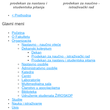
prodekan za nastavu i
prodekan za naučno -
studentska pitanja
istraživački rad
< Prethodna
Glavni meni
Početna
O Fakultetu
Organizacija
Nastavno - naučno vijeće
Dekanski kolegijum
Dekan
Prodekan za naučno - istraživački rad
Prodekan za nastavu i studentska pitanja
Nastavno osoblje
Administrativno osoblje
Katedre
Centri
Laboratorije
Multimedijalna sala
Članstvo u asocijacijama
Biblioteka
Udruženje studenata ŽIROSKOP
Studije
Nauka i istraživanje
Upis