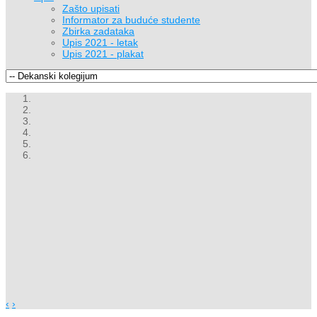
Zašto upisati
Informator za buduće studente
Zbirka zadataka
Upis 2021 - letak
Upis 2021 - plakat
‹
›