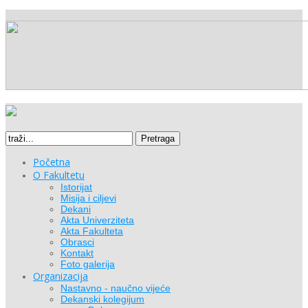
Pretraga
Početna
O Fakultetu
Istorijat
Misija i ciljevi
Dekani
Akta Univerziteta
Akta Fakulteta
Obrasci
Kontakt
Foto galerija
Organizacija
Nastavno - naučno vijeće
Dekanski kolegijum