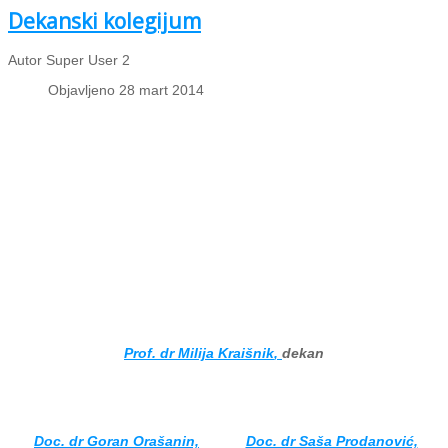
Dekanski kolegijum
Autor Super User 2
Objavljeno 28 mart 2014
Prof. dr Milija Kraišnik
,
dekan
Doc. dr Goran Orašanin,
Doc. dr Saša Prodanović,