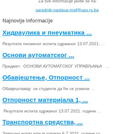
Za sve informacije javite se na:
saradnik-nastava-maf@ues.rs.ba
Najnovije informacije
Хидраулика и пнеуматика ...
Резултати писменог испита одржаног 13.07.2021. ...
Основи аутоматског ...
Предмет: ОСНОВИ АУТОМАТСКОГ УПРАВЉАЊА ...
Обавјештење, Отпорност ...
Обавјештавају се студенти да ће се усмени ...
Отпорност материјала 1, ...
Резултати испита одржаног 13.07.2021. године ...
Транспортна средства, ...
Завршни испит који је одржан 6.7.2021. године су ...