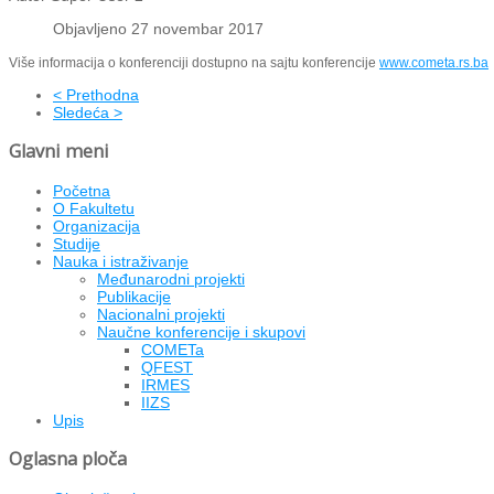
Objavljeno 27 novembar 2017
Više informacija o konferenciji dostupno na sajtu konferencije
www.cometa.rs.ba
< Prethodna
Sledeća >
Glavni meni
Početna
O Fakultetu
Organizacija
Studije
Nauka i istraživanje
Međunarodni projekti
Publikacije
Nacionalni projekti
Naučne konferencije i skupovi
COMETa
QFEST
IRMES
IIZS
Upis
Oglasna ploča