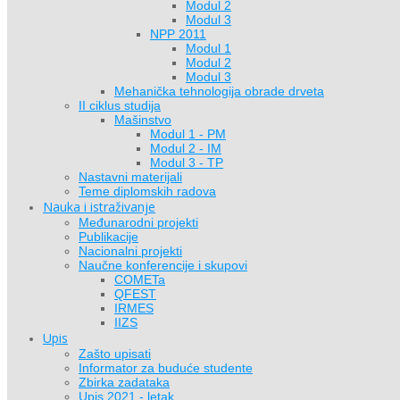
Modul 2
Modul 3
NPP 2011
Modul 1
Modul 2
Modul 3
Mehanička tehnologija obrade drveta
II ciklus studija
Mašinstvo
Modul 1 - PM
Modul 2 - IM
Modul 3 - TP
Nastavni materijali
Teme diplomskih radova
Nauka i istraživanje
Međunarodni projekti
Publikacije
Nacionalni projekti
Naučne konferencije i skupovi
COMETa
QFEST
IRMES
IIZS
Upis
Zašto upisati
Informator za buduće studente
Zbirka zadataka
Upis 2021 - letak