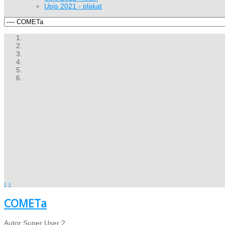
Upis 2021 - plakat
‹
›
COMETa
Autor Super User 2