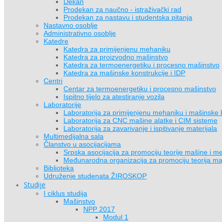
Dekan
Prodekan za naučno - istraživački rad
Prodekan za nastavu i studentska pitanja
Nastavno osoblje
Administrativno osoblje
Katedre
Katedra za primijenjenu mehaniku
Katedra za proizvodno mašinstvo
Katedra za termoenergetiku i procesno mašinstvo
Katedra za mašinske konstrukcije i IDP
Centri
Centar za termoenergetiku i procesno mašinstvo
Ispitno tijelo za atestiranje vozila
Laboratorije
Laboratorija za primijenjenu mehaniku i mašinske 
Laboratorija za CNC mašine alatke i CIM sisteme
Laboratorija za zavarivanje i ispitivanje materijala
Multimedijalna sala
Članstvo u asocijacijama
Srpska asocijacija za promociju teorije mašine 
Međunarodna organizacija za promociju teorija 
Biblioteka
Udruženje studenata ŽIROSKOP
Studije
I ciklus studija
Mašinstvo
NPP 2017
Modul 1