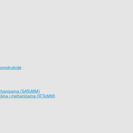
konstrukcije
i mehanizama (SAToMM)
mašina i mehanizama (IFToMM)