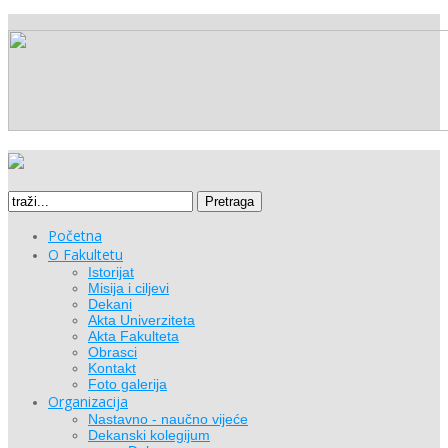
Pretraga
Početna
O Fakultetu
Istorijat
Misija i ciljevi
Dekani
Akta Univerziteta
Akta Fakulteta
Obrasci
Kontakt
Foto galerija
Organizacija
Nastavno - naučno vijeće
Dekanski kolegijum