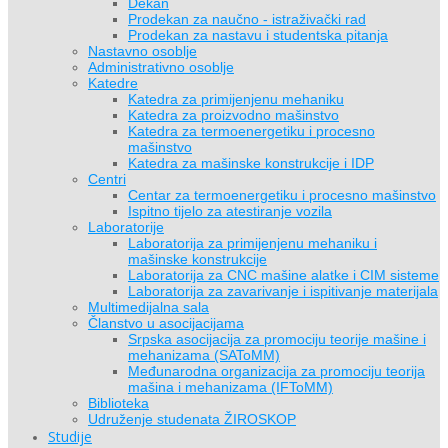
Dekan
Prodekan za naučno - istraživački rad
Prodekan za nastavu i studentska pitanja
Nastavno osoblje
Administrativno osoblje
Katedre
Katedra za primijenjenu mehaniku
Katedra za proizvodno mašinstvo
Katedra za termoenergetiku i procesno
mašinstvo
Katedra za mašinske konstrukcije i IDP
Centri
Centar za termoenergetiku i procesno mašinstvo
Ispitno tijelo za atestiranje vozila
Laboratorije
Laboratorija za primijenjenu mehaniku i
mašinske konstrukcije
Laboratorija za CNC mašine alatke i CIM sisteme
Laboratorija za zavarivanje i ispitivanje materijala
Multimedijalna sala
Članstvo u asocijacijama
Srpska asocijacija za promociju teorije mašine i
mehanizama (SAToMM)
Međunarodna organizacija za promociju teorija
mašina i mehanizama (IFToMM)
Biblioteka
Udruženje studenata ŽIROSKOP
Studije