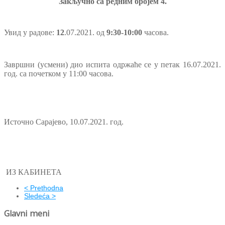
Закључно са редним бројем
4.
Увид у радове:
1
2
.
07
.20
2
1. од
9:
3
0-1
0
:
0
0
часова.
Завршни (усмени) дио испита одржаће се у петак 16.07.2021.
год. са почетком у 1
1
:00 часова.
Источно Сарајево,
10
.
0
7
.2021. год.
ИЗ КАБИНЕТА
< Prethodna
Sledeća >
Glavni meni