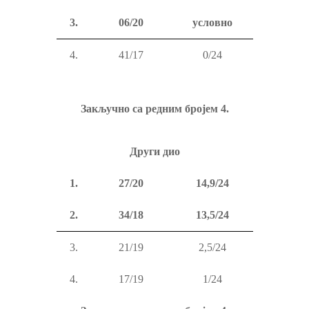
3
.
06/20
условно
4.
41/17
0/24
Закључно са редним бројем
4.
Друг
и
диo
1
.
27/20
14,9/24
2.
34/18
13,5/24
3.
21/19
2,5/24
4.
17/19
1/24