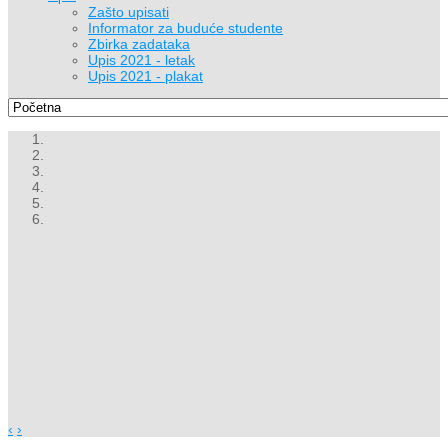
Zašto upisati
Informator za buduće studente
Zbirka zadataka
Upis 2021 - letak
Upis 2021 - plakat
‹
›