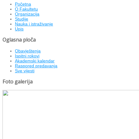
Početna
O Fakultetu
Organizacija
Studije
Nauka i istraživanje
Upis
Oglasna ploča
Obavještenja
Ispitni rokovi
Akademski kalendar
Raspored predavanja
Sve vijesti
Foto galerija