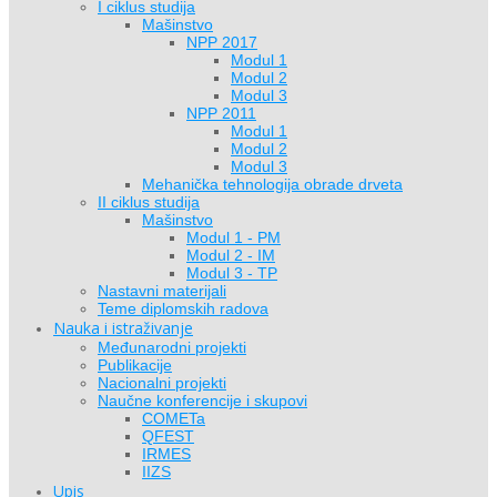
I ciklus studija
Mašinstvo
NPP 2017
Modul 1
Modul 2
Modul 3
NPP 2011
Modul 1
Modul 2
Modul 3
Mehanička tehnologija obrade drveta
II ciklus studija
Mašinstvo
Modul 1 - PM
Modul 2 - IM
Modul 3 - TP
Nastavni materijali
Teme diplomskih radova
Nauka i istraživanje
Međunarodni projekti
Publikacije
Nacionalni projekti
Naučne konferencije i skupovi
COMETa
QFEST
IRMES
IIZS
Upis