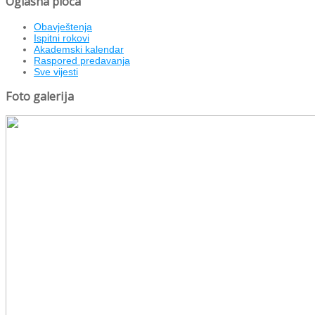
Oglasna ploča
Obavještenja
Ispitni rokovi
Akademski kalendar
Raspored predavanja
Sve vijesti
Foto galerija