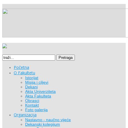
Pretraga
Početna
O Fakultetu
Istorijat
Misija i ciljevi
Dekani
Akta Univerziteta
Akta Fakulteta
Obrasci
Kontakt
Foto galerija
Organizacija
Nastavno - naučno vijeće
Dekanski kolegijum