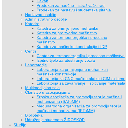
Dekan
Prodekan za naučno - istraživački rad
Prodekan za nastavu i studentska pitanja
Nastavno osoblje
Administrativno osoblje
Katedre
Katedra za primijenjenu mehaniku
Katedra za proizvodno mašinstvo
Katedra za termoenergetiku i procesno
mašinstvo
Katedra za mašinske konstrukcije i IDP
Centri
Centar za termoenergetiku i procesno mašinstvo
Ispitno tijelo za atestiranje vozila
Laboratorije
Laboratorija za primijenjenu mehaniku i
mašinske konstrukcije
Laboratorija za CNC mašine alatke i CIM sisteme
Laboratorija za zavarivanje i ispitivanje materijala
Multimedijalna sala
Članstvo u asocijacijama
Srpska asocijacija za promociju teorije mašine i
mehanizama (SAToMM)
Međunarodna organizacija za promociju teorija
mašina i mehanizama (IFToMM)
Biblioteka
Udruženje studenata ŽIROSKOP
Studije