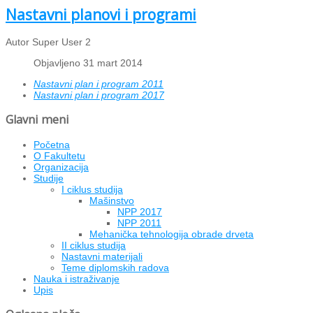
Nastavni planovi i programi
Autor Super User 2
Objavljeno 31 mart 2014
Nastavni plan i program 2011
Nastavni plan i program 2017
Glavni meni
Početna
O Fakultetu
Organizacija
Studije
I ciklus studija
Mašinstvo
NPP 2017
NPP 2011
Mehanička tehnologija obrade drveta
II ciklus studija
Nastavni materijali
Teme diplomskih radova
Nauka i istraživanje
Upis