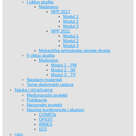
I ciklus studija
Mašinstvo
NPP 2017
Modul 1
Modul 2
Modul 3
NPP 2011
Modul 1
Modul 2
Modul 3
Mehanička tehnologija obrade drveta
II ciklus studija
Mašinstvo
Modul 1 - PM
Modul 2 - IM
Modul 3 - TP
Nastavni materijali
Teme diplomskih radova
Nauka i istraživanje
Međunarodni projekti
Publikacije
Nacionalni projekti
Naučne konferencije i skupovi
COMETa
QFEST
IRMES
IIZS
Upis