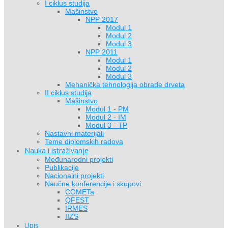
I ciklus studija
Mašinstvo
NPP 2017
Modul 1
Modul 2
Modul 3
NPP 2011
Modul 1
Modul 2
Modul 3
Mehanička tehnologija obrade drveta
II ciklus studija
Mašinstvo
Modul 1 - PM
Modul 2 - IM
Modul 3 - TP
Nastavni materijali
Teme diplomskih radova
Nauka i istraživanje
Međunarodni projekti
Publikacije
Nacionalni projekti
Naučne konferencije i skupovi
COMETa
QFEST
IRMES
IIZS
Upis