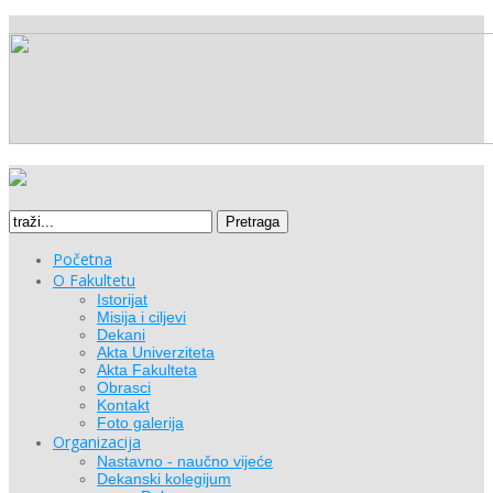
Pretraga
Početna
O Fakultetu
Istorijat
Misija i ciljevi
Dekani
Akta Univerziteta
Akta Fakulteta
Obrasci
Kontakt
Foto galerija
Organizacija
Nastavno - naučno vijeće
Dekanski kolegijum