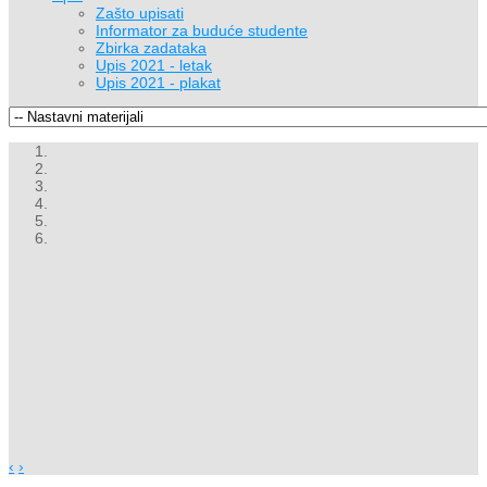
Zašto upisati
Informator za buduće studente
Zbirka zadataka
Upis 2021 - letak
Upis 2021 - plakat
‹
›