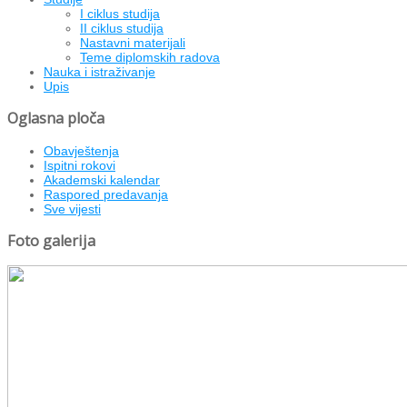
I ciklus studija
II ciklus studija
Nastavni materijali
Teme diplomskih radova
Nauka i istraživanje
Upis
Oglasna ploča
Obavještenja
Ispitni rokovi
Akademski kalendar
Raspored predavanja
Sve vijesti
Foto galerija