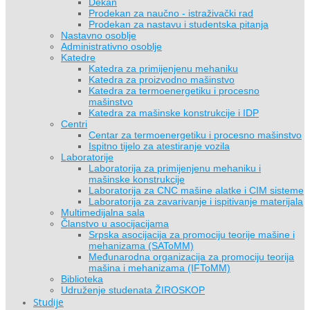
Dekan
Prodekan za naučno - istraživački rad
Prodekan za nastavu i studentska pitanja
Nastavno osoblje
Administrativno osoblje
Katedre
Katedra za primijenjenu mehaniku
Katedra za proizvodno mašinstvo
Katedra za termoenergetiku i procesno
mašinstvo
Katedra za mašinske konstrukcije i IDP
Centri
Centar za termoenergetiku i procesno mašinstvo
Ispitno tijelo za atestiranje vozila
Laboratorije
Laboratorija za primijenjenu mehaniku i
mašinske konstrukcije
Laboratorija za CNC mašine alatke i CIM sisteme
Laboratorija za zavarivanje i ispitivanje materijala
Multimedijalna sala
Članstvo u asocijacijama
Srpska asocijacija za promociju teorije mašine i
mehanizama (SAToMM)
Međunarodna organizacija za promociju teorija
mašina i mehanizama (IFToMM)
Biblioteka
Udruženje studenata ŽIROSKOP
Studije