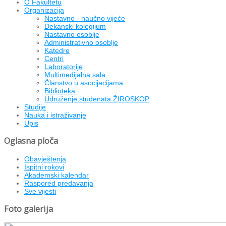
O Fakultetu
Organizacija
Nastavno - naučno vijeće
Dekanski kolegijum
Nastavno osoblje
Administrativno osoblje
Katedre
Centri
Laboratorije
Multimedijalna sala
Članstvo u asocijacijama
Biblioteka
Udruženje studenata ŽIROSKOP
Studije
Nauka i istraživanje
Upis
Oglasna ploča
Obavještenja
Ispitni rokovi
Akademski kalendar
Raspored predavanja
Sve vijesti
Foto galerija