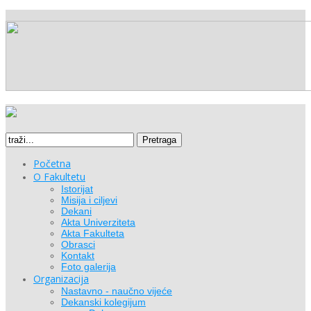
Pretraga
Početna
O Fakultetu
Istorijat
Misija i ciljevi
Dekani
Akta Univerziteta
Akta Fakulteta
Obrasci
Kontakt
Foto galerija
Organizacija
Nastavno - naučno vijeće
Dekanski kolegijum