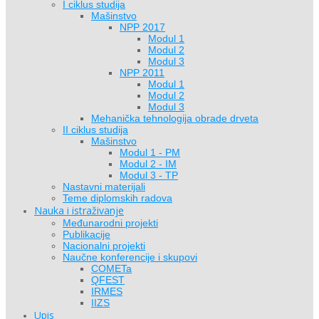
I ciklus studija
Mašinstvo
NPP 2017
Modul 1
Modul 2
Modul 3
NPP 2011
Modul 1
Modul 2
Modul 3
Mehanička tehnologija obrade drveta
II ciklus studija
Mašinstvo
Modul 1 - PM
Modul 2 - IM
Modul 3 - TP
Nastavni materijali
Teme diplomskih radova
Nauka i istraživanje
Međunarodni projekti
Publikacije
Nacionalni projekti
Naučne konferencije i skupovi
COMETa
QFEST
IRMES
IIZS
Upis