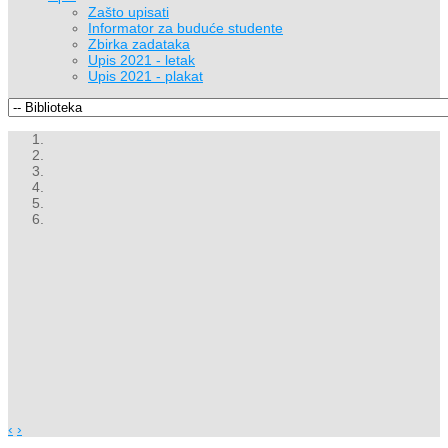
Zašto upisati
Informator za buduće studente
Zbirka zadataka
Upis 2021 - letak
Upis 2021 - plakat
‹
›