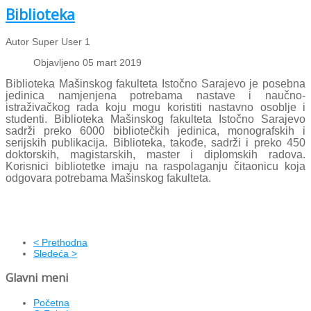
Biblioteka
Autor Super User 1
Objavljeno 05 mart 2019
Biblioteka Mašinskog fakulteta Istočno Sarajevo je posebna
jedinica namjenjena potrebama nastave i naučno-
istraživačkog rada koju mogu koristiti nastavno osoblje i
studenti. Biblioteka Mašinskog fakulteta Istočno Sarajevo
sadrži preko 6000 bibliotečkih jedinica, monografskih i
serijskih publikacija. Biblioteka, takođe, sadrži i preko 450
doktorskih, magistarskih, master i diplomskih radova.
Korisnici bibliotetke imaju na raspolaganju čitaonicu koja
odgovara potrebama Mašinskog fakulteta.
< Prethodna
Sledeća >
Glavni meni
Početna