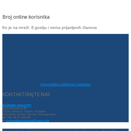
Broj online korisnika
Ko je na mreži: 8 gostiju i nema prijavljenih članova
Univerzitet u Istočnom Sarajevu
KONTAKTIRAJTE NAS
MAŠINSKI FAKULTET
Vuka Karadžića 30
71126 Lukavica, Istočno Sarajevo
Republika Srpska, Bosna i Hercegovina
☏ +387 (0) 57 340 847
✉
studentskasluzba-maf@ues.rs.ba
Copyright © 2026 Masinski fakultet Istočno Sarajevo. All Rights