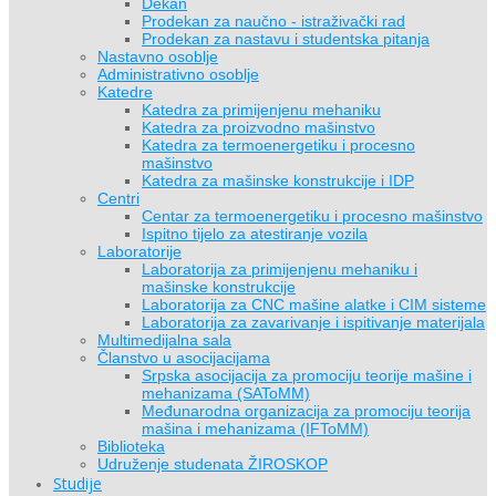
Dekan
Prodekan za naučno - istraživački rad
Prodekan za nastavu i studentska pitanja
Nastavno osoblje
Administrativno osoblje
Katedre
Katedra za primijenjenu mehaniku
Katedra za proizvodno mašinstvo
Katedra za termoenergetiku i procesno
mašinstvo
Katedra za mašinske konstrukcije i IDP
Centri
Centar za termoenergetiku i procesno mašinstvo
Ispitno tijelo za atestiranje vozila
Laboratorije
Laboratorija za primijenjenu mehaniku i
mašinske konstrukcije
Laboratorija za CNC mašine alatke i CIM sisteme
Laboratorija za zavarivanje i ispitivanje materijala
Multimedijalna sala
Članstvo u asocijacijama
Srpska asocijacija za promociju teorije mašine i
mehanizama (SAToMM)
Međunarodna organizacija za promociju teorija
mašina i mehanizama (IFToMM)
Biblioteka
Udruženje studenata ŽIROSKOP
Studije