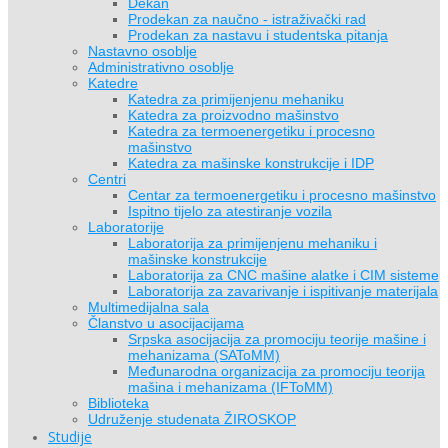
Dekan
Prodekan za naučno - istraživački rad
Prodekan za nastavu i studentska pitanja
Nastavno osoblje
Administrativno osoblje
Katedre
Katedra za primijenjenu mehaniku
Katedra za proizvodno mašinstvo
Katedra za termoenergetiku i procesno
mašinstvo
Katedra za mašinske konstrukcije i IDP
Centri
Centar za termoenergetiku i procesno mašinstvo
Ispitno tijelo za atestiranje vozila
Laboratorije
Laboratorija za primijenjenu mehaniku i
mašinske konstrukcije
Laboratorija za CNC mašine alatke i CIM sisteme
Laboratorija za zavarivanje i ispitivanje materijala
Multimedijalna sala
Članstvo u asocijacijama
Srpska asocijacija za promociju teorije mašine i
mehanizama (SAToMM)
Međunarodna organizacija za promociju teorija
mašina i mehanizama (IFToMM)
Biblioteka
Udruženje studenata ŽIROSKOP
Studije