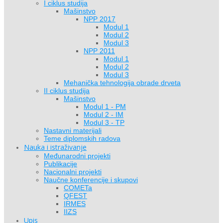
I ciklus studija
Mašinstvo
NPP 2017
Modul 1
Modul 2
Modul 3
NPP 2011
Modul 1
Modul 2
Modul 3
Mehanička tehnologija obrade drveta
II ciklus studija
Mašinstvo
Modul 1 - PM
Modul 2 - IM
Modul 3 - TP
Nastavni materijali
Teme diplomskih radova
Nauka i istraživanje
Međunarodni projekti
Publikacije
Nacionalni projekti
Naučne konferencije i skupovi
COMETa
QFEST
IRMES
IIZS
Upis