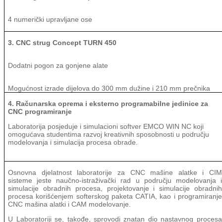
4 numerički upravljane ose
3. CNC strug Concept TURN 450
Dodatni pogon za gonjene alate
Mogućnost izrade dijelova do 300 mm dužine i 210 mm prečnika
4. Računarska oprema i eksterno programabilne jedinice za
CNC programiranje
Laboratorija posjeduje i simulacioni softver
EMCO WIN NC
koji
omogućava studentima razvoj kreativnih sposobnosti u području
model
ova
nja i simulacija procesa obrade.
Osnovna djelatnost laboratorije za
CNC
mašine alatke i
CIM
sisteme jeste naučno-istraživački rad u području modelovanja i
simulacije obradnih procesa, projektovanje i simulacije obradnih
procesa korišćenjem softerskog paketa
CATIA,
kao i programiranje
CNC
mašina alatki i
CAM
modelovanje.
U Laboratoriji se, takođe, sprovodi znatan dio nastavnog procesa