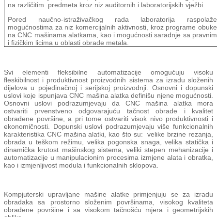
na različitim predmeta kroz niz auditornih i laboratorijskih vježbi.
Pored naučno-istraživačkog rada laboratorija raspolaže
mogućnostima za niz komercijalnih
a
ktivnosti, kroz programe obuke
na
CNC
mašinama alatkama, kao i mogućnosti saradnje sa pravnim
i fizičkim licima u oblasti obrade metala
.
Svi elementi fleksibilne automatizacije omogućuju visoku
fleskibilnost i produktivnost proizvodnih sistema za izradu složenih
dijelova u pojedinačnoj i serijskoj proizvodnji. Osnovni i dopunski
uslovi koje ispunjava
CNC
mašina alatka definišu njene mogućnosti.
Osnovni uslovi podrazumjevaju da
CNC
mašina alatka mora
ostvariti prvenstveno odgovarajuću tačnost obrade i kvalitet
obrađene površine, a pri tome ostvariti visok nivo produktivnosti i
ekonomičnosti. Dopunski uslovi podrazumjevaju više funkcionalnih
karakteristika
CNC
mašina alatki, kao što su: velike brzine rezanja,
obrada u teškom režimu, velika pogonska snaga, velika statička i
dinamička krutost mašinskog sistema, veliki stepen mehanizacije i
automatizacije u manipulacionim procesima izmjene alata i obratka,
kao i izmjenlјivost modula i funkcionalnih sklopova.
Kompjuterski upravlјane mašine alatke primjenjuju se za izradu
obradaka sa prostorno složenim površinama, visokog kvaliteta
obrađene površine i sa visokom tačnošću mjera i geometrijskih