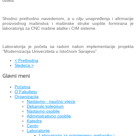
oblika.
Shodno prethodno navedenom, a u cilјu unapređenja i afirmacije
proizvodnog mašinstva i mašinske struke uopšte formirana je
laboratorija za
CNC
mašine alatke i
CIM
sisteme.
Laboratorija je
p
očela sa radom nakon implementacije projekta
“Modernizacija Univerziteta u Istočnom Sarajevu”
.
< Prethodna
Sledeća >
Glavni meni
Početna
O Fakultetu
Organizacija
Nastavno - naučno vijeće
Dekanski kolegijum
Nastavno osoblje
Administrativno osoblje
Katedre
Centri
Laboratorije
Laboratorija za primijenjenu mehaniku i