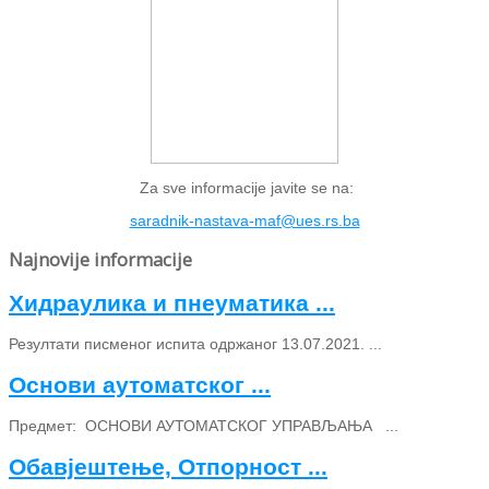
Za sve informacije javite se na:
saradnik-nastava-maf@ues.rs.ba
Najnovije informacije
Хидраулика и пнеуматика ...
Резултати писменог испита одржаног 13.07.2021. ...
Основи аутоматског ...
Предмет: ОСНОВИ АУТОМАТСКОГ УПРАВЉАЊА ...
Обавјештење, Отпорност ...