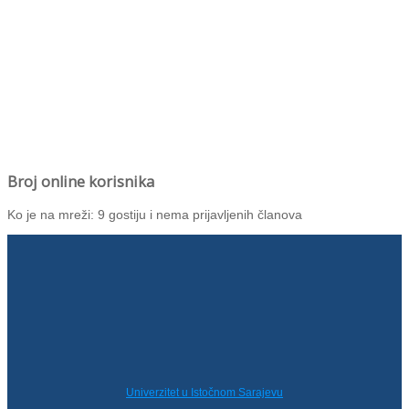
Broj online korisnika
Ko je na mreži: 9 gostiju i nema prijavljenih članova
Univerzitet u Istočnom Sarajevu