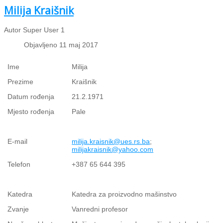
Milija Kraišnik
Autor Super User 1
Objavljeno 11 maj 2017
Ime
Milija
Prezime
Kraišnik
Datum rođenja
21.2.1971
Mjesto rođenja
Pale
E-mail
milija.kraisnik@ues.rs.ba
;
milijakraisnik@yahoo.com
Telefon
+387 65 644 395
Katedra
Katedra za proizvodno mašinstvo
Zvanje
Vanredni profesor