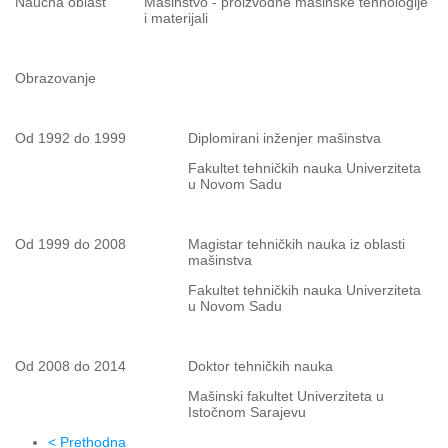
Naučna oblast
Mašinstvo - proizvodne mašinske tehnologije
i materijali
Obrazovanje
Od 1992 do 1999
Diplomirani inženjer mašinstva
Fakultet tehničkih nauka Univerziteta
u Novom Sadu
Od 1999 do 2008
Magistar tehničkih nauka iz oblasti
mašinstva
Fakultet tehničkih nauka Univerziteta
u Novom Sadu
Od 2008 do 2014
Doktor tehničkih nauka
Mašinski fakultet Univerziteta u
Istočnom Sarajevu
< Prethodna