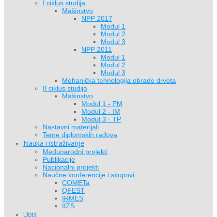
I ciklus studija
Mašinstvo
NPP 2017
Modul 1
Modul 2
Modul 3
NPP 2011
Modul 1
Modul 2
Modul 3
Mehanička tehnologija obrade drveta
II ciklus studija
Mašinstvo
Modul 1 - PM
Modul 2 - IM
Modul 3 - TP
Nastavni materijali
Teme diplomskih radova
Nauka i istraživanje
Međunarodni projekti
Publikacije
Nacionalni projekti
Naučne konferencije i skupovi
COMETa
QFEST
IRMES
IIZS
Upis