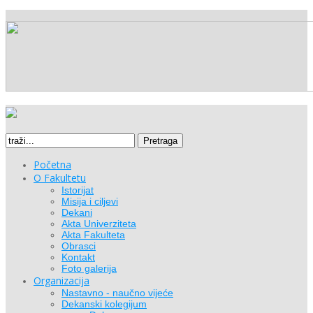
Pretraga
Početna
O Fakultetu
Istorijat
Misija i ciljevi
Dekani
Akta Univerziteta
Akta Fakulteta
Obrasci
Kontakt
Foto galerija
Organizacija
Nastavno - naučno vijeće
Dekanski kolegijum