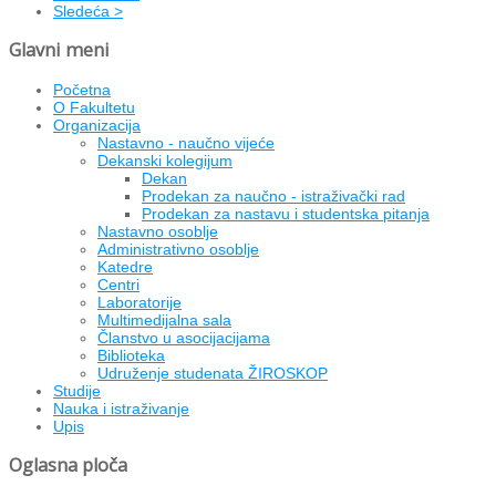
Sledeća >
Glavni meni
Početna
O Fakultetu
Organizacija
Nastavno - naučno vijeće
Dekanski kolegijum
Dekan
Prodekan za naučno - istraživački rad
Prodekan za nastavu i studentska pitanja
Nastavno osoblje
Administrativno osoblje
Katedre
Centri
Laboratorije
Multimedijalna sala
Članstvo u asocijacijama
Biblioteka
Udruženje studenata ŽIROSKOP
Studije
Nauka i istraživanje
Upis
Oglasna ploča