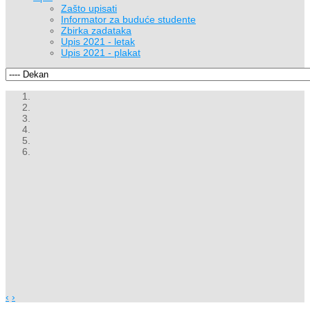
Zašto upisati
Informator za buduće studente
Zbirka zadataka
Upis 2021 - letak
Upis 2021 - plakat
‹
›