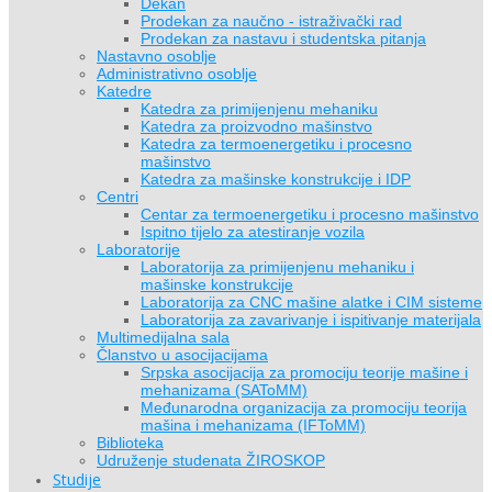
Dekan
Prodekan za naučno - istraživački rad
Prodekan za nastavu i studentska pitanja
Nastavno osoblje
Administrativno osoblje
Katedre
Katedra za primijenjenu mehaniku
Katedra za proizvodno mašinstvo
Katedra za termoenergetiku i procesno
mašinstvo
Katedra za mašinske konstrukcije i IDP
Centri
Centar za termoenergetiku i procesno mašinstvo
Ispitno tijelo za atestiranje vozila
Laboratorije
Laboratorija za primijenjenu mehaniku i
mašinske konstrukcije
Laboratorija za CNC mašine alatke i CIM sisteme
Laboratorija za zavarivanje i ispitivanje materijala
Multimedijalna sala
Članstvo u asocijacijama
Srpska asocijacija za promociju teorije mašine i
mehanizama (SAToMM)
Međunarodna organizacija za promociju teorija
mašina i mehanizama (IFToMM)
Biblioteka
Udruženje studenata ŽIROSKOP
Studije