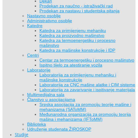
Dekan
Prodekan za naučno - istraživački rad
Prodekan za nastavu i studentska pitanja
Nastavno osoblje
Administrativno osoblje
Katedre
Katedra za primijenjenu mehaniku
Katedra za proizvodno mašinstvo
Katedra za termoenergetiku i procesno
mašinstvo
Katedra za mašinske konstrukcije i IDP
Centri
Centar za termoenergetiku i procesno mašinstvo
Ispitno tijelo za atestiranje vozila
Laboratorije
Laboratorija za primijenjenu mehaniku i
mašinske konstrukcije
Laboratorija za CNC mašine alatke i CIM sisteme
Laboratorija za zavarivanje i ispitivanje materijala
Multimedijalna sala
Članstvo u asocijacijama
Srpska asocijacija za promociju teorije mašine i
mehanizama (SAToMM)
Međunarodna organizacija za promociju teorija
mašina i mehanizama (IFToMM)
Biblioteka
Udruženje studenata ŽIROSKOP
Studije