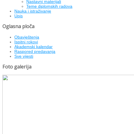
Nastavni materijali
Teme diplomskih radova
Nauka i istraživanje
Upis
Oglasna ploča
Obavještenja
Ispitni rokovi
Akademski kalendar
Raspored predavanja
Sve vijesti
Foto galerija