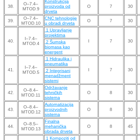
Konstrukcija
O–7.4–
38.
proizvoda od
O
7
30
MTOD.9
drveta
O–7.4–
CNC tehnologije
39.
O
7
30
MTOD.10
u obradi drveta
.1 Upravljanje
projektima
I–7.4–
40.
I
7
30
.2 Šumska
MTOD.4
biomasa kao
energent
.1 Hidraulika i
pneumatika
I–7.4–
41.
I
7
30
.2 Integrisani
MTOD.5
menadžment
sistemi
Održavanje
O–8.4–
42.
tehničkih
O
8
30
MTOD.11
sistema
Automatizacija
O–8.4–
43.
proizvodnih
O
8
30
MTOD.12
sistema
Finalna
O–8.5–
44.
mehanička
O
8
45
MTOD.13
obrada drveta
.1 Kompoziti od