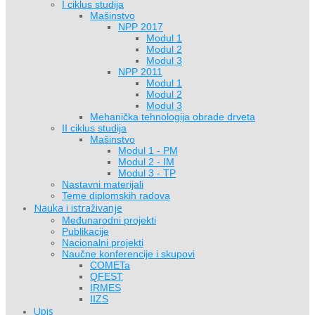
I ciklus studija
Mašinstvo
NPP 2017
Modul 1
Modul 2
Modul 3
NPP 2011
Modul 1
Modul 2
Modul 3
Mehanička tehnologija obrade drveta
II ciklus studija
Mašinstvo
Modul 1 - PM
Modul 2 - IM
Modul 3 - TP
Nastavni materijali
Teme diplomskih radova
Nauka i istraživanje
Međunarodni projekti
Publikacije
Nacionalni projekti
Naučne konferencije i skupovi
COMETa
QFEST
IRMES
IIZS
Upis