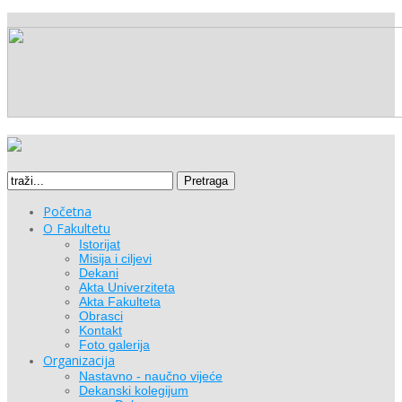
Pretraga
Početna
O Fakultetu
Istorijat
Misija i ciljevi
Dekani
Akta Univerziteta
Akta Fakulteta
Obrasci
Kontakt
Foto galerija
Organizacija
Nastavno - naučno vijeće
Dekanski kolegijum