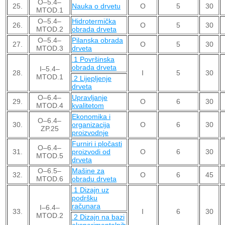
O–5.4–
25.
Nauka o drvetu
О
5
30
MTOD.1
O–5.4–
Hidrotermička
26.
О
5
30
MTOD.2
obrada drveta
O–5.4–
Pilanska obrada
27.
О
5
30
MTOD.3
drveta
.1 Površinska
obrada drveta
I–5.4–
28.
I
5
30
MTOD.1
.2 Lijepljenje
drveta
O–6.4–
Upravljanje
29.
О
6
30
MTOD.4
kvalitetom
Ekonomika i
O–6.4–
30.
organizacija
О
6
30
ZP.25
proizvodnje
Furniri i pločasti
O–6.4–
31.
proizvodi od
О
6
30
MTOD.5
drveta
O–6.5–
Mašine za
32.
О
6
45
MTOD.6
obradu drveta
.1 Dizajn uz
podršku
računara
I–6.4–
33.
I
6
30
MTOD.2
.2 Dizajn na bazi