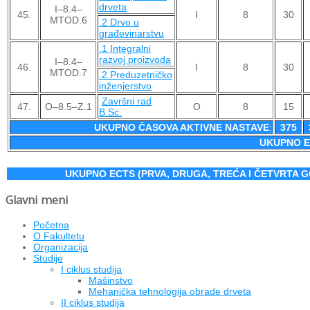
drveta
I–8.4–
45.
I
8
30
MTOD.6
.2 Drvo u
građevinarstvu
.1 Integralni
razvoj proizvoda
I–8.4–
46.
I
8
30
MTOD.7
.2 Preduzetničko
inženjerstvo
Završni rad
47.
O–8.5–Z.1
O
8
15
B.Sc.
UKUPNO ČASOVA AKTIVNE NASTAVE
:
375
UKUPNO 
UKUPNO ECTS (PRVA, DRUGA, TREĆA I ČETVRTA G
Glavni meni
Početna
O Fakultetu
Organizacija
Studije
I ciklus studija
Mašinstvo
Mehanička tehnologija obrade drveta
II ciklus studija