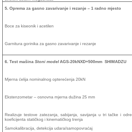
5. Oprema za gasno zavarivanje i rezanje – 1 radno mjesto
Boce za kiseonik i acetilen
Garnitura gorinika za gasno zavarivanje i rezanje
6. Test mašina
Stoni
model
AGS
-20
k
NXD+500
mm SHIMADZU
Mjerna ćelija nominalnog opterećenja
20
k
N
Ekstenzometar – osnovna mjerna dužina 25 mm
Realizuje testove zatezanja, sabijanja, savijanja u tri tačke i odre
koeficijenta statičkog i kinematičkog trenja
Samokalibracija, detekcija udara/samopovraćaj