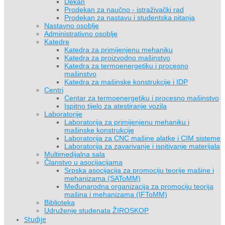
Dekan
Prodekan za naučno - istraživački rad
Prodekan za nastavu i studentska pitanja
Nastavno osoblje
Administrativno osoblje
Katedre
Katedra za primijenjenu mehaniku
Katedra za proizvodno mašinstvo
Katedra za termoenergetiku i procesno
mašinstvo
Katedra za mašinske konstrukcije i IDP
Centri
Centar za termoenergetiku i procesno mašinstvo
Ispitno tijelo za atestiranje vozila
Laboratorije
Laboratorija za primijenjenu mehaniku i
mašinske konstrukcije
Laboratorija za CNC mašine alatke i CIM sisteme
Laboratorija za zavarivanje i ispitivanje materijala
Multimedijalna sala
Članstvo u asocijacijama
Srpska asocijacija za promociju teorije mašine i
mehanizama (SAToMM)
Međunarodna organizacija za promociju teorija
mašina i mehanizama (IFToMM)
Biblioteka
Udruženje studenata ŽIROSKOP
Studije