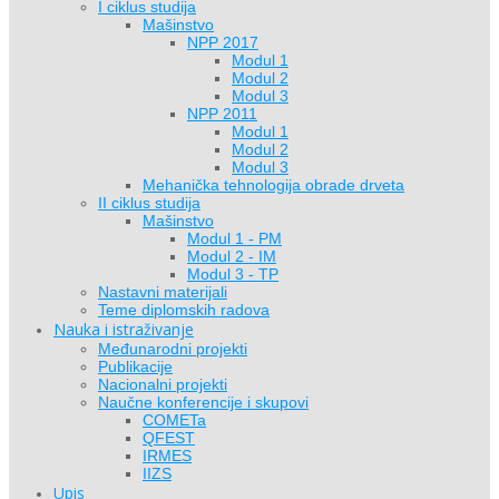
I ciklus studija
Mašinstvo
NPP 2017
Modul 1
Modul 2
Modul 3
NPP 2011
Modul 1
Modul 2
Modul 3
Mehanička tehnologija obrade drveta
II ciklus studija
Mašinstvo
Modul 1 - PM
Modul 2 - IM
Modul 3 - TP
Nastavni materijali
Teme diplomskih radova
Nauka i istraživanje
Međunarodni projekti
Publikacije
Nacionalni projekti
Naučne konferencije i skupovi
COMETa
QFEST
IRMES
IIZS
Upis