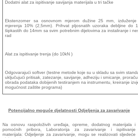
Dodatni alat za ispitivanje savijanja materijala u tri tačke
Ekstenzomer sa osnovnom mjerom dužine 25 mm, izduženje
mjerenja 10% (2,5mm). Prihvat pljosnatih uzoraka debljine do
šipkastih do 14mm sa svim potrebnim dijelovima za instaliranje i n
rad
Alat za ispitivanje trenja (do 10kN )
Odgovarajući softver (testne metode koje su u skladu sa svim stan
uključujući pritisak, zatezanje, savijanje, adheziju i smicanje, proraču
obrada podataka dobijenih testiranjem na instrumentu, kreiranje izvj
mogućnost zaštite programa)
Potencijalno moguće djelatnosti Odjeljenja za zavarivanje
Na osnovu raspoloživih uređaja, opreme, dodatnog materijala i
pomoćnih pribora, Laboratorija za zavarivanje i ispitivanje
materijala: Odjeljenje za zavarivanje, mogu se realizovati sljedeće