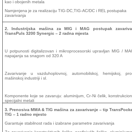
kao i obojenih metala
Namjenjena je za realizaciju TIG-DC,TIG-AC/DC i REL postupaka
zavarivanja
2. Industrijska mašina za MIG i MAG postupak zavarivan
TransPuls 3200 Synergic – 2 radna mjesta
U potpunosti digitalizovan i mikroprocesorski upravljan MIG / MA
napajanja sa snagom od 320 A
Zavarivanje u vazduhoplovnoj, automobilskoj, hemijskoj, pro
mašinskoj industriji i sl.
Komponente koje se zavaruju: aluminijum, Cr-Ni čelik, konstrukcioni 
specijalni metali
3.
Prenosiva MMA & TIG mašina za zavarivanje – tip TransPock
TIG – 1 radno mjesto
Garantuje stabilnost rada i izabrane parametre zavarivanja