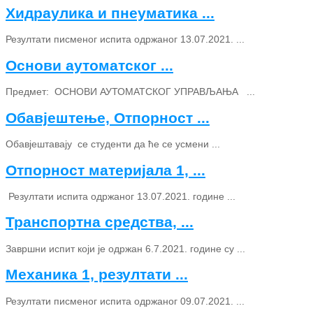
Хидраулика и пнеуматика ...
Резултати писменог испита одржаног 13.07.2021. ...
Основи аутоматског ...
Предмет: ОСНОВИ АУТОМАТСКОГ УПРАВЉАЊА ...
Обавјештење, Отпорност ...
Обавјештавају се студенти да ће се усмени ...
Отпорност материјала 1, ...
Резултати испита одржаног 13.07.2021. године ...
Транспортна средства, ...
Завршни испит који је одржан 6.7.2021. године су ...
Механика 1, резултати ...
Резултати писменог испита одржаног 09.07.2021. ...