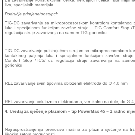
Za zavarivanje konstruktivnih čelika, nerđajućih čelika, aluminijuma
liva, specijalnih materijala
Područje primjene/postupci:
TIG-DC zavarivanje sa mikroprocesorskom kontrolom kontaktnog p
luka i specijalnom funkcijom završne struje – TIG Comfort Stop /
regulaciju struje zavarivanja na samom TIG-gorioniku.
TIG-DC zavarivanje pulsirajućom strujom sa mikroprocesorskom ko
kontaktnog paljenja luka i specijalnom funkcijom završne struj
Comfort Stop /TCS/ uz regulaciju struje zavarivanja na samo
gorioniku
REL zavarivanje svim tipovima obloženih elektroda do
4,0 mm
∅
REL zavarivanje celuloznim elektrodama, vertikalno na dole, do
4
∅
4. Uređaj za sječenje plazmom – tip PowerMax 45 – 1 radno mje
N
ajrasprostranjenija prenosiva mašina za plazma sječenje na trž
širokim setom mogućnosti