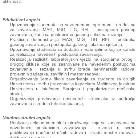
aktivnosti:
Edukativni aspekt
Upoznavanja studenata sa savremenom opremom i uređajima
za zavarivanje MAG, MIG, TIG, REL i postupkom gasnog
zavarivanja, kao i sa postupcima gasnog i plazma rezanja
;
Praktična demonstracija MAG, MIG, TIG, REL i postupka
gasnog zavarivanja i postupaka gasnog i plazma sječenja;
Upoznavanje studenata sa dodatnim materijalima koji se koriste
za realizaciju navedenih postupaka zavarivanja;
Realizacija različitih laboratorijskih vježbi na studijama prvog i
drugog ciklusa koje su zasnovane na navedenim postupcima
zavarivanja i rezanja u svrhu izrade seminarskih radova,
projektnih zadataka, završnih i master radova;
Organizovanje ljetnje škole zavarivanja za studente sa drugih
Univerziteta u svrhu prezentacije kapaciteta Mašinskog fakulteta
Univerziteta u Istočnom Sarajevu i popularizacije mašinske
struke;
Organizacija predavanja eminentnih stručnjaka iz područja
zavarivanja i srodnih tehnika spajanja;
Naučno-stručni aspekt
Realizacija eksperimentalnih istraživanja koja su zasnovana na
navedenim postupcima zavarivanja i rezanja u svrhu
publikovanja naučno-stručnih radova i izrade master radova i
doktorskih disertacija;