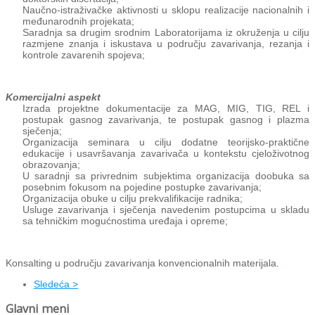
Naučno-istraživačke aktivnosti u sklopu realizacije nacionalnih i
međunarodnih projekata;
Saradnja sa drugim srodnim Laboratorijama iz okruženja u cilju
razmjene znanja i iskustava u području zavarivanja, rezanja i
kontrole zavarenih spojeva;
Komercijalni aspekt
Izrada projektne dokumentacije za MAG, MIG, TIG, REL i
postupak gasnog zavarivanja, te postupak gasnog i plazma
sječenja;
Organizacija seminara u cilju dodatne teorijsko-praktične
edukacije i usavršavanja zavarivača u kontekstu cjeloživotnog
obrazovanja;
U saradnji sa privrednim subjektima organizacija doobuka sa
posebnim fokusom na pojedine postupke zavarivanja;
Organizacija obuke u cilju prekvalifikacije radnika;
Usluge zavarivanja i sječenja navedenim postupcima u skladu
sa tehničkim mogućnostima uređaja i opreme;
Konsalting u području zavarivanja konvencionalnih materijala
.
Sledeća >
Glavni meni