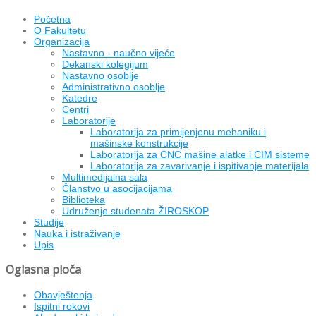
Početna
O Fakultetu
Organizacija
Nastavno - naučno vijeće
Dekanski kolegijum
Nastavno osoblje
Administrativno osoblje
Katedre
Centri
Laboratorije
Laboratorija za primijenjenu mehaniku i
mašinske konstrukcije
Laboratorija za CNC mašine alatke i CIM sisteme
Laboratorija za zavarivanje i ispitivanje materijala
Multimedijalna sala
Članstvo u asocijacijama
Biblioteka
Udruženje studenata ŽIROSKOP
Studije
Nauka i istraživanje
Upis
Oglasna ploča
Obavještenja
Ispitni rokovi