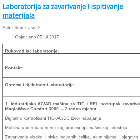
Laboratorija za zavarivanje i ispitivanje
materijala
Autor Super User 2
Objavljeno 05 jul 2017
Rukovodilac laboratorije:
Kontakt:
Oprema i djelatnosti laboratorije:
1. I
ndustrijska
AC/AD
mašina za
TIG i REL postupak
zavariva
MagicWave Comfort 3000
– 2 radna mjesta
Digitalno kontrolisani TIG-AC/DC izvor napajanja
Mobilna upotreba u hemijskoj, procesnoj i mašinskoj industriju
Zavarivanje visoko i nisko legiranih čelika, aluminijuma i njegovih 