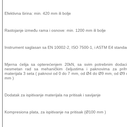
Efektivna širina: min. 420 mm ili bolje
Rastojanje između rama i osnove: min. 1200 mm ili bolje
Instrument saglasan sa EN 10002-2, ISO 7500-1, i ASTM E4 standa
Mjerna ćelija sa opterećenjem 20kN, sa svim potrebnim dodac
nesmetan rad sa mehaničkim čeljustima i paknovima za prihv
materijala 3 seta ( paknovi od 0 do 7 mm, od Ø4 do Ø9 mm, od Ø9
mm )
Dodatak za ispitivanje materijala na pritisak i savijanje
Kompresiona plata, za ispitivanje na pritisak (Ø100 mm )