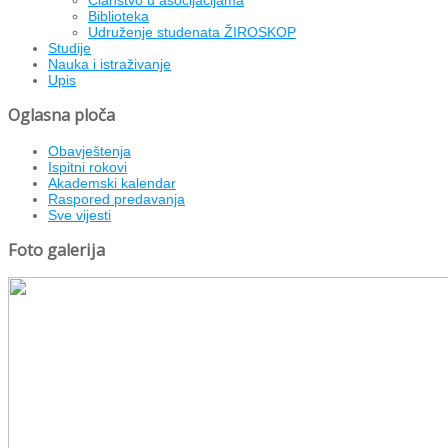
Biblioteka
Udruženje studenata ŽIROSKOP
Studije
Nauka i istraživanje
Upis
Oglasna ploča
Obavještenja
Ispitni rokovi
Akademski kalendar
Raspored predavanja
Sve vijesti
Foto galerija