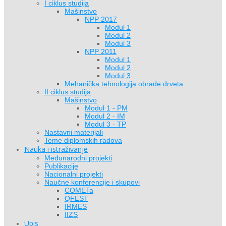
I ciklus studija
Mašinstvo
NPP 2017
Modul 1
Modul 2
Modul 3
NPP 2011
Modul 1
Modul 2
Modul 3
Mehanička tehnologija obrade drveta
II ciklus studija
Mašinstvo
Modul 1 - PM
Modul 2 - IM
Modul 3 - TP
Nastavni materijali
Teme diplomskih radova
Nauka i istraživanje
Međunarodni projekti
Publikacije
Nacionalni projekti
Naučne konferencije i skupovi
COMETa
QFEST
IRMES
IIZS
Upis