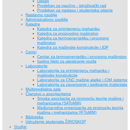
Dekan
Prodekan za naučno - istraživački rad
Prodekan za nastavu i studentska pitanja
Nastavno osoblje
Administrativno osoblje
Katedre
Katedra za primijenjenu mehaniku
Katedra za proizvodno mašinstvo
Katedra za termoenergetiku i procesno
mašinstvo
Katedra za mašinske konstrukcije i IDP
Centri
Centar za termoenergetiku i procesno mašinstvo
Ispitno tijelo za atestiranje vozila
Laboratorije
Laboratorija za primijenjenu mehaniku i
mašinske konstrukcije
Laboratorija za CNC mašine alatke i CIM sisteme
Laboratorija za zavarivanje i ispitivanje materijala
Multimedijalna sala
Članstvo u asocijacijama
Srpska asocijacija za promociju teorije mašine i
mehanizama (SAToMM)
Međunarodna organizacija za promociju teorija
mašina i mehanizama (IFToMM)
Biblioteka
Udruženje studenata ŽIROSKOP
Studije