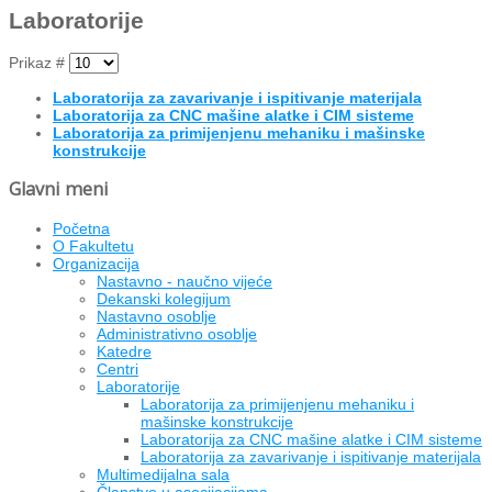
Laboratorije
Prikaz #
Laboratorija za zavarivanje i ispitivanje materijala
Laboratorija za CNC mašine alatke i CIM sisteme
Laboratorija za primijenjenu mehaniku i mašinske
konstrukcije
Glavni meni
Početna
O Fakultetu
Organizacija
Nastavno - naučno vijeće
Dekanski kolegijum
Nastavno osoblje
Administrativno osoblje
Katedre
Centri
Laboratorije
Laboratorija za primijenjenu mehaniku i
mašinske konstrukcije
Laboratorija za CNC mašine alatke i CIM sisteme
Laboratorija za zavarivanje i ispitivanje materijala
Multimedijalna sala
Članstvo u asocijacijama