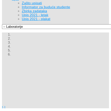
Zašto upisati
Informator za buduće studente
Zbirka zadataka
Upis 2021 - letak
Upis 2021 - plakat
‹
›