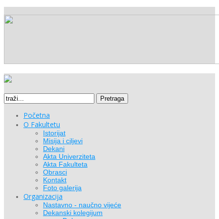
Pretraga
Početna
O Fakultetu
Istorijat
Misija i ciljevi
Dekani
Akta Univerziteta
Akta Fakulteta
Obrasci
Kontakt
Foto galerija
Organizacija
Nastavno - naučno vijeće
Dekanski kolegijum