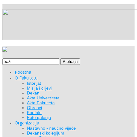
Pretraga
Početna
O Fakultetu
Istorijat
Misija i ciljevi
Dekani
Akta Univerziteta
Akta Fakulteta
Obrasci
Kontakt
Foto galerija
Organizacija
Nastavno - naučno vijeće
Dekanski kolegijum