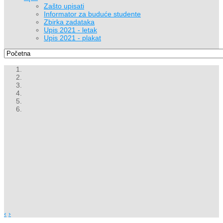
Zašto upisati
Informator za buduće studente
Zbirka zadataka
Upis 2021 - letak
Upis 2021 - plakat
‹
›