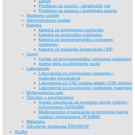
Dekan
Prodekan za naučno - istraživački rad
Prodekan za nastavu i studentska pitanja
Nastavno osoblje
Administrativno osoblje
Katedre
Katedra za primijenjenu mehaniku
Katedra za proizvodno mašinstvo
Katedra za termoenergetiku i procesno
mašinstvo
Katedra za mašinske konstrukcije i IDP
Centri
Centar za termoenergetiku i procesno mašinstvo
Ispitno tijelo za atestiranje vozila
Laboratorije
Laboratorija za primijenjenu mehaniku i
mašinske konstrukcije
Laboratorija za CNC mašine alatke i CIM sisteme
Laboratorija za zavarivanje i ispitivanje materijala
Multimedijalna sala
Članstvo u asocijacijama
Srpska asocijacija za promociju teorije mašine i
mehanizama (SAToMM)
Međunarodna organizacija za promociju teorija
mašina i mehanizama (IFToMM)
Biblioteka
Udruženje studenata ŽIROSKOP
Studije