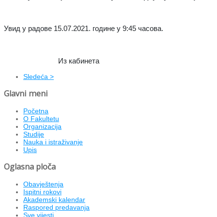
Увид у радове 15.07.2021. године у 9:45 часова.
Из кабинета
Sledeća >
Glavni meni
Početna
O Fakultetu
Organizacija
Studije
Nauka i istraživanje
Upis
Oglasna ploča
Obavještenja
Ispitni rokovi
Akademski kalendar
Raspored predavanja
Sve vijesti