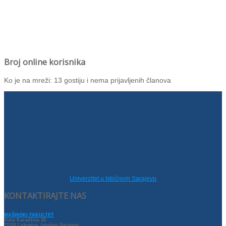
Broj online korisnika
Ko je na mreži: 13 gostiju i nema prijavljenih članova
Univerzitet u Istočnom Sarajevu
KONTAKTIRAJTE NAS
MAŠINSKI FAKULTET
Vuka Karadžića 30
71126 Lukavica, Istočno Sarajevo