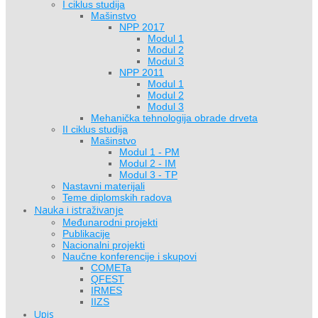
I ciklus studija
Mašinstvo
NPP 2017
Modul 1
Modul 2
Modul 3
NPP 2011
Modul 1
Modul 2
Modul 3
Mehanička tehnologija obrade drveta
II ciklus studija
Mašinstvo
Modul 1 - PM
Modul 2 - IM
Modul 3 - TP
Nastavni materijali
Teme diplomskih radova
Nauka i istraživanje
Međunarodni projekti
Publikacije
Nacionalni projekti
Naučne konferencije i skupovi
COMETa
QFEST
IRMES
IIZS
Upis