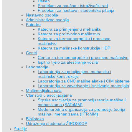
Dekan
Prodekan za naučno - istraživački rad
Prodekan za nastavu i studentska pitanja
Nastavno osoblje
Administrativno osoblje
Katedre
Katedra za primijenjenu mehaniku
Katedra za proizvodno mašinstvo
Katedra za termoenergetiku i procesno
mašinstvo
Katedra za mašinske konstrukcije i IDP
Centri
Centar za termoenergetiku i procesno mašinstvo
Ispitno tijelo za atestiranje vozila
Laboratorije
Laboratorija za primijenjenu mehaniku i
mašinske konstrukcije
Laboratorija za CNC mašine alatke i CIM sisteme
Laboratorija za zavarivanje i ispitivanje materijala
Multimedijalna sala
Članstvo u asocijacijama
Srpska asocijacija za promociju teorije mašine i
mehanizama (SAToMM)
Međunarodna organizacija za promociju teorija
mašina i mehanizama (IFToMM)
Biblioteka
Udruženje studenata ŽIROSKOP
Studije