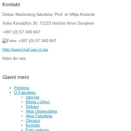
Kontakt
Dekan Mašinskog fakulteta: Prof. dr Milija Kraisnik
Vuka Karadžića 30, 71123
Istočno Novo Sarajevo
+387 (0) 57 340 847
+387 (0) 57 340 847
http://www.maf.ues.rs.ba
Kako do nas:
Glavni meni
Početna
O Fakultetu
Istorijat
Misija i ciljevi
Dekani
Akta Univerziteta
Akta Fakulteta
Obrasci
Kontakt
Foto galerija