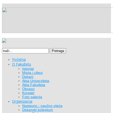
Pretraga
Početna
O Fakultetu
Istorijat
Misija i ciljevi
Dekani
Akta Univerziteta
Akta Fakulteta
Obrasci
Kontakt
Foto galerija
Organizacija
Nastavno - naučno vijeće
Dekanski kolegijum