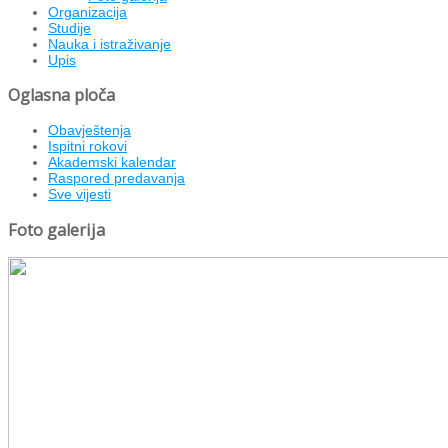
Organizacija
Studije
Nauka i istraživanje
Upis
Oglasna ploča
Obavještenja
Ispitni rokovi
Akademski kalendar
Raspored predavanja
Sve vijesti
Foto galerija