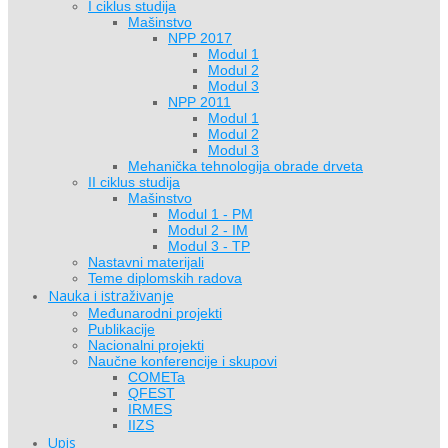
I ciklus studija
Mašinstvo
NPP 2017
Modul 1
Modul 2
Modul 3
NPP 2011
Modul 1
Modul 2
Modul 3
Mehanička tehnologija obrade drveta
II ciklus studija
Mašinstvo
Modul 1 - PM
Modul 2 - IM
Modul 3 - TP
Nastavni materijali
Teme diplomskih radova
Nauka i istraživanje
Međunarodni projekti
Publikacije
Nacionalni projekti
Naučne konferencije i skupovi
COMETa
QFEST
IRMES
IIZS
Upis