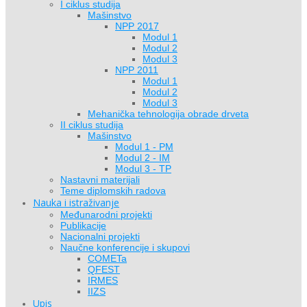
I ciklus studija
Mašinstvo
NPP 2017
Modul 1
Modul 2
Modul 3
NPP 2011
Modul 1
Modul 2
Modul 3
Mehanička tehnologija obrade drveta
II ciklus studija
Mašinstvo
Modul 1 - PM
Modul 2 - IM
Modul 3 - TP
Nastavni materijali
Teme diplomskih radova
Nauka i istraživanje
Međunarodni projekti
Publikacije
Nacionalni projekti
Naučne konferencije i skupovi
COMETa
QFEST
IRMES
IIZS
Upis