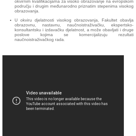
okvirnim kvalifikacijama za visoko obrazovanje na evropskom
području i drugim međunarodno priznatim stepenima visokog
obrazovanja.
U okviru djelatnosti visokog obrazovanja, Fakultet obavlja
obrazovnu, nastavnu, naučnoistraživačku, ekspertsko-
konsultantsku i izdavačku djelatnost, a može obavljati i druge
poslove kojima se komercijalizuju rezultati
naučnoistraživačkog rada.