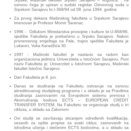
Srpske, Mašinski fakultet Srpsko Sarajevo – Vogošća, , na
osnovu čega je upisan u sudski registar Osnovnog suda u
Srpskom Sarajevu br.I-368/94 od 08. juna 1994. godine.
Za prvog dekana Mašinskog fakulteta u Srpskom Sarajevu
imenovan je Profesor Momir Šarenac.
1996 - Odlukom Ministarstva prosvjete i kulture br.U-858/96,
sjedište Fakulteta je prebačeno u Srpsko Sarajevo. Nakon
privremenog smještaja na Pale, trajno sjedište Fakulteta je
Lukavici, Vuka Karadžića 30.
1997 - Mašinski fakultet je nastavio sa radom kao
organizaciona jedinica Univerziteta u Istočnom Sarajevu. Puni
naziv Fakulteta je: Univerzitet u Istočnom Sarajevu, Mašinski
fakultet Istočno Sarajevo.
Dan Fakulteta je 8. jun.
Danas se studiranje na Fakultetu ostvaruje na osnovu
akreditovanog studijskog programa i u skladu je sa Pravilima
studiranja zasnovanim na Evropskom sistemu prenosa i
Akomuliranja bodova ECTS – EUROPEAN CREDIT
TRANSFER SYSTEM. Na Fakultetu se organizuje studij u tri
ciklusa, u skladu sa Zakonom.
Ovi studiji se završavaju sticanjem određenih kvalifikacija,
vezanih za opšte propise za svaki ciklus, zasnovanih na
ishodima učenja i stečenim ECTS bodovima, a u skladu sa