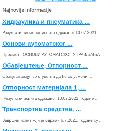
Najnovije informacije
Хидраулика и пнеуматика ...
Резултати писменог испита одржаног 13.07.2021. ...
Основи аутоматског ...
Предмет: ОСНОВИ АУТОМАТСКОГ УПРАВЉАЊА ...
Обавјештење, Отпорност ...
Обавјештавају се студенти да ће се усмени ...
Отпорност материјала 1, ...
Резултати испита одржаног 13.07.2021. године ...
Транспортна средства, ...
Завршни испит који је одржан 6.7.2021. године су ...
Механика 1, резултати ...