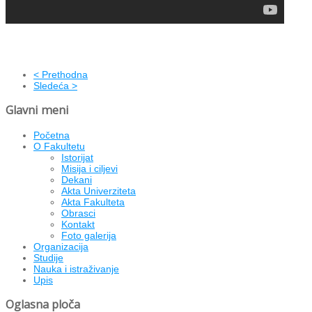
< Prethodna
Sledeća >
Glavni meni
Početna
O Fakultetu
Istorijat
Misija i ciljevi
Dekani
Akta Univerziteta
Akta Fakulteta
Obrasci
Kontakt
Foto galerija
Organizacija
Studije
Nauka i istraživanje
Upis
Oglasna ploča