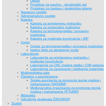
Dekan
Prodekan za naučno - istraživački rad
Prodekan za nastavu i studentska pitanja
Nastavno osoblje
Administrativno osoblje
Katedre
Katedra za primijenjenu mehaniku
Katedra za proizvodno mašinstvo
Katedra za termoenergetiku i procesno
mašinstvo
Katedra za mašinske konstrukcije i IDP
Centri
Centar za termoenergetiku i procesno mašinstvo
Ispitno tijelo za atestiranje vozila
Laboratorije
Laboratorija za primijenjenu mehaniku i
mašinske konstrukcije
Laboratorija za CNC mašine alatke i CIM sisteme
Laboratorija za zavarivanje i ispitivanje materijala
Multimedijalna sala
Članstvo u asocijacijama
Srpska asocijacija za promociju teorije mašine i
mehanizama (SAToMM)
Međunarodna organizacija za promociju teorija
mašina i mehanizama (IFToMM)
Biblioteka
Udruženje studenata ŽIROSKOP
Studije