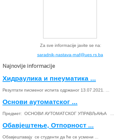
Za sve informacije javite se na:
saradnik-nastava-maf@ues.rs.ba
Najnovije informacije
Хидраулика и пнеуматика ...
Резултати писменог испита одржаног 13.07.2021. ...
Основи аутоматског ...
Предмет: ОСНОВИ АУТОМАТСКОГ УПРАВЉАЊА ...
Обавјештење, Отпорност ...
Обавјештавају се студенти да ће се усмени ...