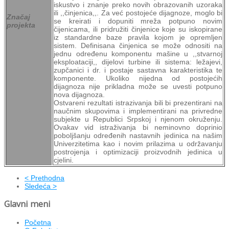
iskustvo i znanje preko novih obrazovanih uzoraka
ili ,,činjenica,,. Za već postojeće dijagnoze, moglo bi
Značaj
se kreirati i dopuniti mreža potpuno novim
projekta
čijenicama, ili pridružiti činjenice koje su iskopirane
iz standardne baze pravila kojom je opremljen
sistem. Definisana činjenica se može odnositi na
jednu određenu komponentu mašine u ,,stvarnoj
eksploataciji,, dijelovi turbine ili sistema: ležajevi,
zupčanici i dr. i postaje sastavna karakteristika te
komponente. Ukoliko nijedna od postojećih
dijagnoza nije prikladna može se uvesti potpuno
nova dijagnoza.
Ostvareni rezultati istrazivanja bili bi prezentirani na
naučnim skupovima i implementirani na privredne
subjekte u Republici Srpskoj i njenom okruženju.
Ovakav vid istraživanja bi neminovno doprinio
poboljšanju određenih nastavnih jedinica na našim
Univerzitetima kao i novim prilazima u održavanju
postrojenja i optimizaciji proizvodnih jedinica u
cjelini.
< Prethodna
Sledeća >
Glavni meni
Početna