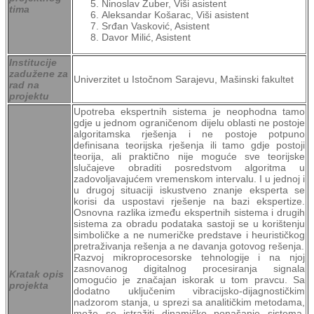
Ninoslav Zuber, Viši asistent
tima
Aleksandar Košarac, Viši asistent
Srđan Vasković, Asistent
Davor Milić, Asistent
Institucije
zadužene za
Univerzitet u Istočnom Sarajevu, Mašinski fakultet
rad na
projektu
Upotreba ekspertnih sistema je neophodna tamo
gdje u jednom ograničenom dijelu oblasti ne postoje
algoritamska rješenja i ne postoje potpuno
definisana teorijska rješenja ili tamo gdje postoji
teorija, ali praktično nije moguće sve teorijske
slučajeve obraditi posredstvom algoritma u
zadovoljavajućem vremenskom intervalu. I u jednoj i
u drugoj situaciji iskustveno znanje eksperta se
korisi da uspostavi rješenje na bazi ekspertize.
Osnovna razlika između ekspertnih sistema i drugih
sistema za obradu podataka sastoji se u korištenju
simboličke a ne numeričke predstave i heurističkog
pretraživanja rešenja a ne davanja gotovog rešenja.
Razvoj mikroprocesorske tehnologije i na njoj
zasnovanog digitalnog procesiranja signala
Kratak opis
omogućio je značajan iskorak u tom pravcu. Sa
projekta
dodatno uključenim vibracijsko-dijagnostičkim
nadzorom stanja, u sprezi sa analitičkim metodama,
može se istražiti dinamičko ponašanje sistema,