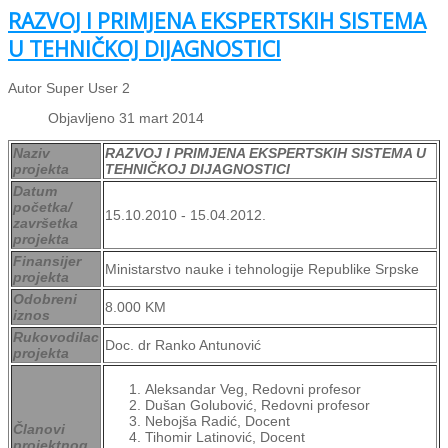
RAZVOJ I PRIMJENA EKSPERTSKIH SISTEMA
U TEHNIČKOJ DIJAGNOSTICI
Autor Super User 2
Objavljeno 31 mart 2014
Naziv
RAZVOJ I PRIMJENA EKSPERTSKIH SISTEMA U
projekta
TEHNIČKOJ DIJAGNOSTICI
Datum
početka/
15.10.2010 - 15.04.2012.
završetka
projekta
Finansijer
Ministarstvo nauke i tehnologije Republike Srpske
projekta
Odobreni
8.000 KM
iznos
Rukovodilac
Doc. dr Ranko Antunović
projekta
Aleksandar Veg, Redovni profesor
Dušan Golubović, Redovni profesor
Nebojša Radić, Docent
Članovi
Tihomir Latinović, Docent
projektnog