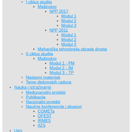
I ciklus studija
Mašinstvo
NPP 2017
Modul 1
Modul 2
Modul 3
NPP 2011
Modul 1
Modul 2
Modul 3
Mehanička tehnologija obrade drveta
II ciklus studija
Mašinstvo
Modul 1 - PM
Modul 2 - IM
Modul 3 - TP
Nastavni materijali
Teme diplomskih radova
Nauka i istraživanje
Međunarodni projekti
Publikacije
Nacionalni projekti
Naučne konferencije i skupovi
COMETa
QFEST
IRMES
IIZS
Upis