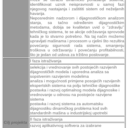
identifikovat uzrok neispravnosti u samoj fazi
njegovog nastajanja i zaštititi sistem od neželjenih
havarija.
Neposrednim nadzorom i dijagnostičkom analizom
stanja, sa tačno određenim dijagnostičkim
metodama, dobija se kvalitetan uvid o ''zdravlju''
tehničkog sistema, te se akcije održavanja sprovode
kada je to stvarno potrebno. Na taj način možemo
upravljati mašinama i procesom u cjelini što rezultira
povećanju sigurnosti rada sistema, smanjenju
troškova u održavanju i povećanju profitabilnosti,
što je jedan od uslova za tržišno poslovanje.
I faza istraživanja
selekcija i vrednovanje svih postojećih razvijenih
dijagnostičkih modela i uporedna analiza sa
sopstvenim razvijenim modelima
analiza i mogućnosti primjene posojećih razvijenih
ekspertskih sistema na polju tehničke dijagnostike
postavka i razvoj optimalnog modela dijagnosike i
vrednovanje u odnosu na postojeće razvijene
sistema
postavka i razvoj sistema za automatsku
dijagnostiku dinamičkog problema kod svih
standardnih mašina u industrijskoj upotrebi
II faza istraživanja
Cilj projekta
razvoj aplikativnog softvera za izabrane