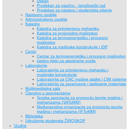
Dekan
Prodekan za naučno - istraživački rad
Prodekan za nastavu i studentska pitanja
Nastavno osoblje
Administrativno osoblje
Katedre
Katedra za primijenjenu mehaniku
Katedra za proizvodno mašinstvo
Katedra za termoenergetiku i procesno
mašinstvo
Katedra za mašinske konstrukcije i IDP
Centri
Centar za termoenergetiku i procesno mašinstvo
Ispitno tijelo za atestiranje vozila
Laboratorije
Laboratorija za primijenjenu mehaniku i
mašinske konstrukcije
Laboratorija za CNC mašine alatke i CIM sisteme
Laboratorija za zavarivanje i ispitivanje materijala
Multimedijalna sala
Članstvo u asocijacijama
Srpska asocijacija za promociju teorije mašine i
mehanizama (SAToMM)
Međunarodna organizacija za promociju teorija
mašina i mehanizama (IFToMM)
Biblioteka
Udruženje studenata ŽIROSKOP
Studije