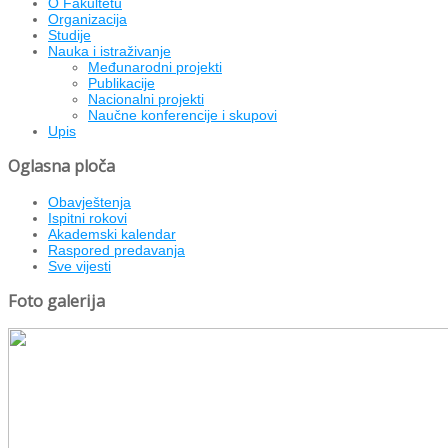
O Fakultetu
Organizacija
Studije
Nauka i istraživanje
Međunarodni projekti
Publikacije
Nacionalni projekti
Naučne konferencije i skupovi
Upis
Oglasna ploča
Obavještenja
Ispitni rokovi
Akademski kalendar
Raspored predavanja
Sve vijesti
Foto galerija