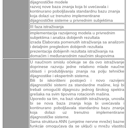
dijagnostičke modele
razvoj nove baza znanja koja bi uvećavala i
kontinurano poboljšavala standardnu bazu znanja
koja dolazi uz trenutno implementirane
dijagnostičke sisteme u privrednim subjektima
III faza istraživanja
implementacija razvijenog modela u privrednim
subjektima i analiza dobijenih rezultata
izrada Elaborata pomenutih istraživanja sa analizom
i detaljnim pregledom dobijenih rezultata
prezentacija dobijenih rezultata istraživanja na
domaćim i međunarodnim naučnim skupovima
U naučnom smislu očekuje se da ovo istraživanje
doprinese razvoju jedne relativno mlade naučne
oblasti i produbljivanju znanja na polju tehničke
dijagnostike i ekspertnih sistema.
Bili bi iskorišteni postojeći i novo razvijeni
dijagnostički sistemi za standardne mašine, koji bi
trebali omogućiti dijagnozu jednog širokog spektra
grešaka na svim tipovima rotacionih mašina.
Uporedo sa tim, na bazi vlastitih istraživanja, unosila
bi se nova baza znanja koja bi uvećavala i
kontinurano poboljšavala standardnu bazu znanja
koja dolazi uz trenutno implementirane
dijagnostičke sisteme.
Sama struktura ANN (umjetne nervne mreže) bazne
funkcije omogućava da se uključi u mrežu vlastito