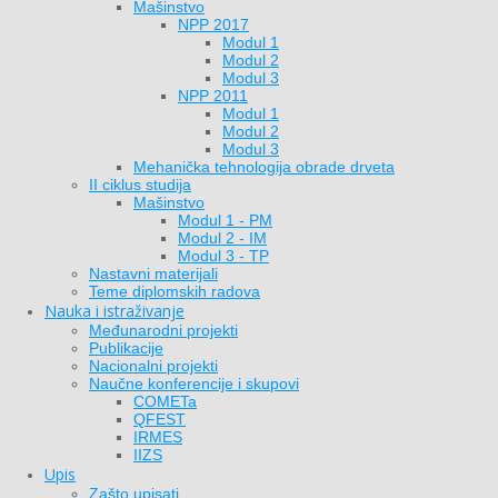
Mašinstvo
NPP 2017
Modul 1
Modul 2
Modul 3
NPP 2011
Modul 1
Modul 2
Modul 3
Mehanička tehnologija obrade drveta
II ciklus studija
Mašinstvo
Modul 1 - PM
Modul 2 - IM
Modul 3 - TP
Nastavni materijali
Teme diplomskih radova
Nauka i istraživanje
Međunarodni projekti
Publikacije
Nacionalni projekti
Naučne konferencije i skupovi
COMETa
QFEST
IRMES
IIZS
Upis
Zašto upisati