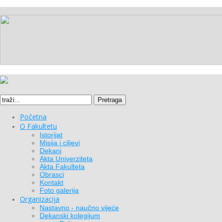
Pretraga
Početna
O Fakultetu
Istorijat
Misija i ciljevi
Dekani
Akta Univerziteta
Akta Fakulteta
Obrasci
Kontakt
Foto galerija
Organizacija
Nastavno - naučno vijeće
Dekanski kolegijum