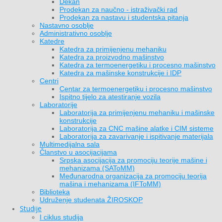
Dekan
Prodekan za naučno - istraživački rad
Prodekan za nastavu i studentska pitanja
Nastavno osoblje
Administrativno osoblje
Katedre
Katedra za primijenjenu mehaniku
Katedra za proizvodno mašinstvo
Katedra za termoenergetiku i procesno mašinstvo
Katedra za mašinske konstrukcije i IDP
Centri
Centar za termoenergetiku i procesno mašinstvo
Ispitno tijelo za atestiranje vozila
Laboratorije
Laboratorija za primijenjenu mehaniku i mašinske
konstrukcije
Laboratorija za CNC mašine alatke i CIM sisteme
Laboratorija za zavarivanje i ispitivanje materijala
Multimedijalna sala
Članstvo u asocijacijama
Srpska asocijacija za promociju teorije mašine i
mehanizama (SAToMM)
Međunarodna organizacija za promociju teorija
mašina i mehanizama (IFToMM)
Biblioteka
Udruženje studenata ŽIROSKOP
Studije
I ciklus studija