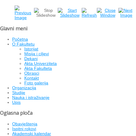
Glavni meni
Početna
O Fakultetu
Istorijat
Misija i ciljevi
Dekani
Akta Univerziteta
Akta Fakulteta
Obrasci
Kontakt
Foto galerija
Organizacija
Studije
Nauka i istraživanje
Upis
Oglasna ploča
Obavještenja
Ispitni rokovi
Akademski kalendar