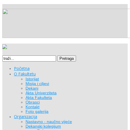
Pretraga
Početna
O Fakultetu
Istorijat
Misija i ciljevi
Dekani
Akta Univerziteta
Akta Fakulteta
Obrasci
Kontakt
Foto galerija
Organizacija
Nastavno - naučno vijeće
Dekanski kolegijum