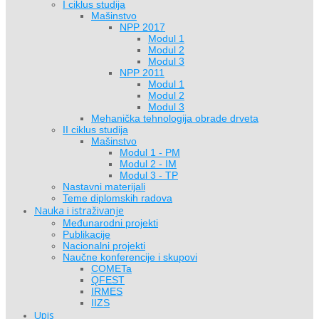
I ciklus studija
Mašinstvo
NPP 2017
Modul 1
Modul 2
Modul 3
NPP 2011
Modul 1
Modul 2
Modul 3
Mehanička tehnologija obrade drveta
II ciklus studija
Mašinstvo
Modul 1 - PM
Modul 2 - IM
Modul 3 - TP
Nastavni materijali
Teme diplomskih radova
Nauka i istraživanje
Međunarodni projekti
Publikacije
Nacionalni projekti
Naučne konferencije i skupovi
COMETa
QFEST
IRMES
IIZS
Upis