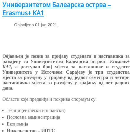
Универзитетом Балеарска острва –
Erasmus+ KA1
Objavljeno 01 jun 2021
Објављен је позив за пријаву студената и наставника за
размјену са Универзитетом Балеарска острва –
Erasmus+
KA1,
а доступан број мјеста за наставнике и студенте
Универзитета у Источном Сарајеву је три студенстка
мјеста за размјену у трајању од једног семестра и четири
наставничка мјеста за размјену у трајању од пет радних
дана.
Области које предвиђа и покрива споразум су:
Језици (енглески и шпански)
Пословна админситрација
Економија
Инжењерство – ИЦТС