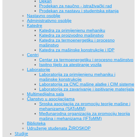
Dekan
Prodekan za naučno - istraživački rad
Prodekan za nastavu i studentska pitanja
Nastavno osoblje
Administrativno osoblje
Katedre
Katedra za primijenjenu mehaniku
Katedra za proizvodno mašinstvo
Katedra za termoenergetiku i procesno
mašinstvo
Katedra za mašinske konstrukcije i IDP
Centri
Centar za termoenergetiku i procesno mašinstvo
Ispitno tijelo za atestiranje vozila
Laboratorije
Laboratorija za primijenjenu mehaniku i
mašinske konstrukcije
Laboratorija za CNC mašine alatke i CIM sisteme
Laboratorija za zavarivanje i ispitivanje materijala
Multimedijalna sala
Članstvo u asocijacijama
Srpska asocijacija za promociju teorije mašine i
mehanizama (SAToMM)
Međunarodna organizacija za promociju teorija
mašina i mehanizama (IFToMM)
Biblioteka
Udruženje studenata ŽIROSKOP
Studije