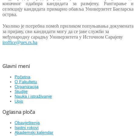
коначног одабира кандидата за размјену. Рангирање и
селекцију кандидата примарно обавља Универзитет Баеларска
острва.
Уколико је потребна помоћ приликом попуњавања докумената
за пријаву, сви кандидати могу да се јаве служби за
међународну сарадњу Универзитета у Источном Сарајеву
iroffice@ues.rs.ba
Glavni meni
Početna
O Fakultetu
Organizacija
Studije
Nauka i istraživanje
Upis
Oglasna ploča
Obavještenja
Ispitni rokovi
Akademski kalendar