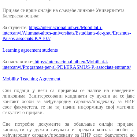
Пријаве се врше онлајн на сљедеће линкове Универзитета
Балераска острва:
За студенте:
https://internacional.uib.eu/Mobilitat-i-
intercanvi/Alumnat-altres-universitats/Estudiants-de-grau/Erasmus-
Paisos-associats-KA107/
Learning agreement students
За наставнике:
https://internacional.uib.eu/Mobilitat-i-
intercanvi/Programes-per-al-PDI/ERASMUS-P.-associats-entrants/
Mobility Teaching Agreement
Сви подаци у вези са пријавом се налазе на наведеним
линковима. Заинтересовани кандидати су дужни да се јаве
контакт особи за међународну сарадњу/продекану за НИР
свог факулетета, те на тај начин информишу свој матични
факултет о пријави.
Све потребне документе за обављање онлајн пријаве,
кандидати су дужни сачувати и предати контакт особи за
међународну сарадњу/продекану за НИР свог факулетета до