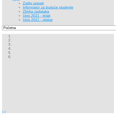
Zašto upisati
Informator za buduće studente
Zbirka zadataka
Upis 2021 - letak
Upis 2021 - plakat
‹
›